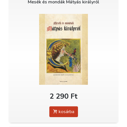
Mesék és mondák Mátyás királyról
2 290 Ft
kosárba