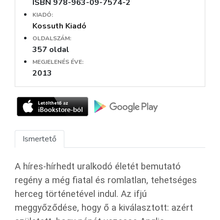
ISBN 978-963-09-7574-2
KIADÓ:
Kossuth Kiadó
OLDALSZÁM:
357 oldal
MEGJELENÉS ÉVE:
2013
Ismertető
A híres-hírhedt uralkodó életét bemutató
regény a még fiatal és romlatlan, tehetséges
herceg történetével indul. Az ifjú
meggyőződése, hogy ő a kiválasztott: azért