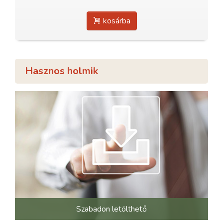
kosárba
Hasznos holmik
Szabadon letölthető