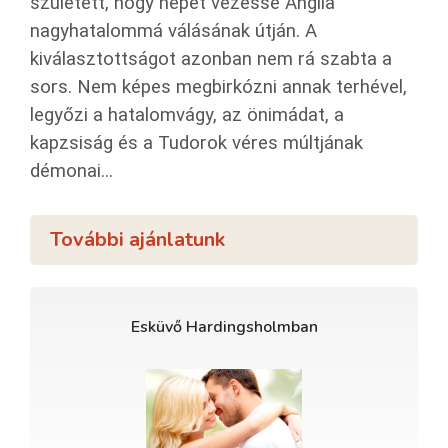
született, hogy népét vezesse Anglia
nagyhatalommá válásának útján. A
kiválasztottságot azonban nem rá szabta a
sors. Nem képes megbirkózni annak terhével,
legyőzi a hatalomvágy, az önimádat, a
kapzsiság és a Tudorok véres múltjának
démonai...
További ajánlatunk
Esküvő Hardingsholmban