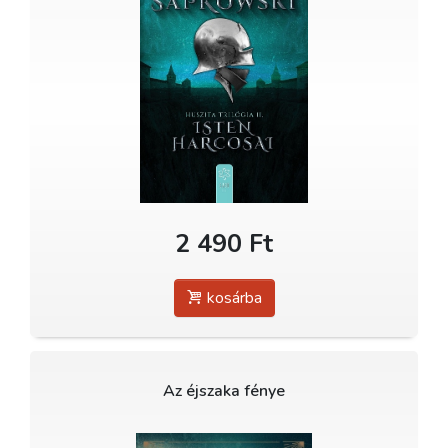
2 490 Ft
kosárba
Az éjszaka fénye