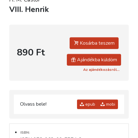
VIII. Henrik
Kosárba teszem
890 Ft
Ajándékba küldöm
Az ajándékozásról...
Olvass bele!
epub
mobi
ISBN: