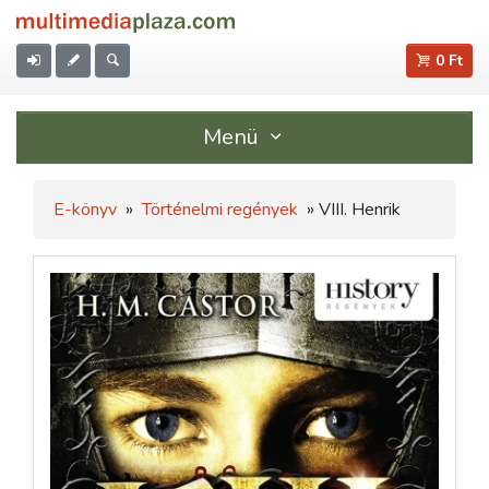
0 Ft
Menü
E-könyv
»
Történelmi regények
» VIII. Henrik