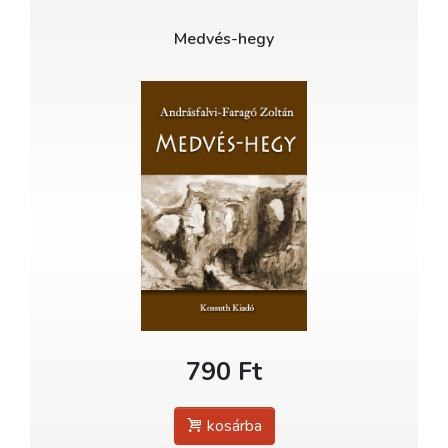
Medvés-hegy
790 Ft
kosárba