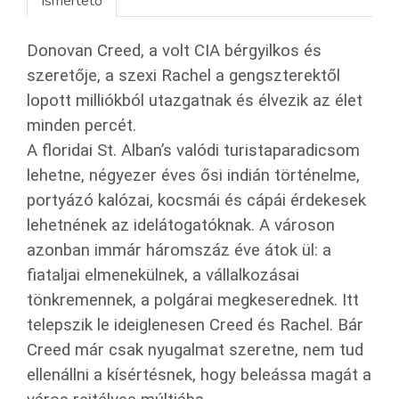
Ismertető
Donovan Creed, a volt CIA bérgyilkos és
szeretője, a szexi Rachel a gengszterektől
lopott milliókból utazgatnak és élvezik az élet
minden percét.
A floridai St. Alban’s valódi turistaparadicsom
lehetne, négyezer éves ősi indián történelme,
portyázó kalózai, kocsmái és cápái érdekesek
lehetnének az idelátogatóknak. A városon
azonban immár háromszáz éve átok ül: a
fiataljai elmenekülnek, a vállalkozásai
tönkremennek, a polgárai megkeserednek. Itt
telepszik le ideiglenesen Creed és Rachel. Bár
Creed már csak nyugalmat szeretne, nem tud
ellenállni a kísértésnek, hogy beleássa magát a