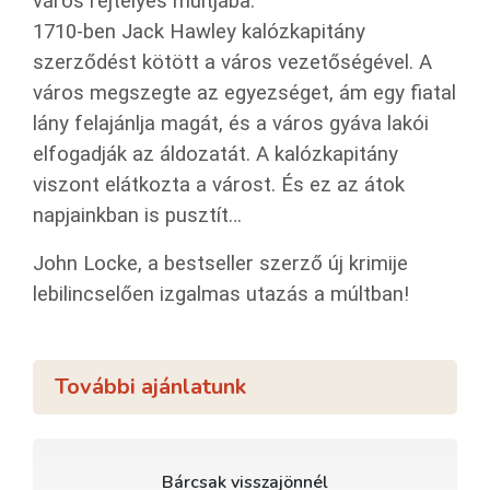
város rejtélyes múltjába.
1710-ben Jack Hawley kalózkapitány
szerződést kötött a város vezetőségével. A
város megszegte az egyezséget, ám egy fiatal
lány felajánlja magát, és a város gyáva lakói
elfogadják az áldozatát. A kalózkapitány
viszont elátkozta a várost. És ez az átok
napjainkban is pusztít…
John Locke, a bestseller szerző új krimije
lebilincselően izgalmas utazás a múltban!
További ajánlatunk
Bárcsak visszajönnél