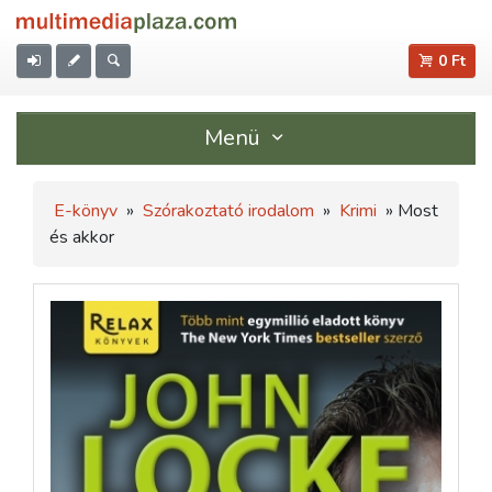
0 Ft
Menü
E-könyv
»
Szórakoztató irodalom
»
Krimi
» Most
és akkor