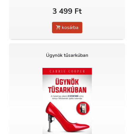
3 499 Ft
kosárba
Ügynök tűsarkúban