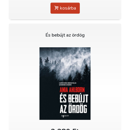
kosárba
És bebújt az ördög