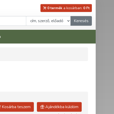
0 termék
a kosárban:
0 Ft
Keresés
a
Kosárba teszem
Ajándékba küldöm