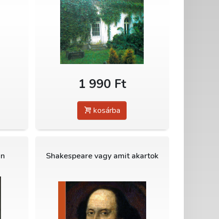
1 990 Ft
kosárba
an
Shakespeare vagy amit akartok