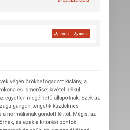
Az ajándékozásról...
epub
mobi
vek végén örökbefogadott kislány, a
 rokona és ismerőse: kivétel nélkül
 az egyetlen megélhető állapotnak. Ezek az
kszagú gangon tengetik küzdelmes
e a normálisnak gondolt léttől. Mégis, az
törnek, és ezek a kitörési pontok