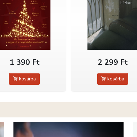
1 390 Ft
2 299 Ft
kosárba
kosárba