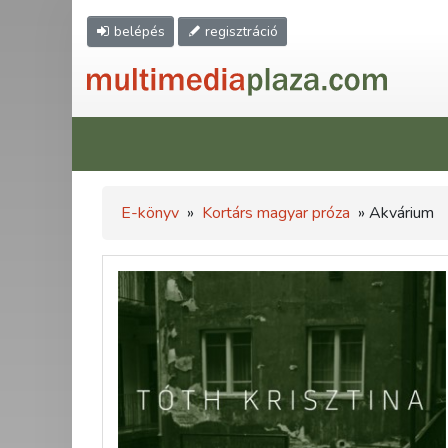
belépés
regisztráció
E-könyv
»
Kortárs magyar próza
» Akvárium