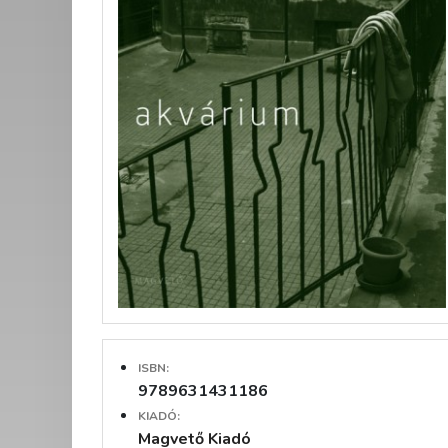
ISBN:
9789631431186
KIADÓ:
Magvető Kiadó