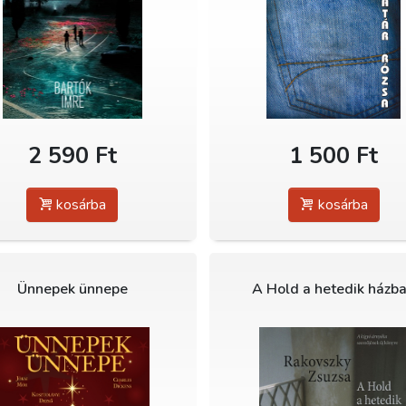
2 590 Ft
1 500 Ft
kosárba
kosárba
Ünnepek ünnepe
A Hold a hetedik házb