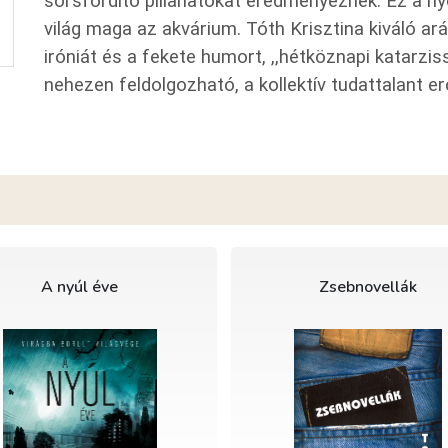
sorsfordító pillanatokat eredményeznek. Ez a n
világ maga az akvárium. Tóth Krisztina kiváló ar
iróniát és a fekete humort, ,,hétköznapi katarzis
nehezen feldolgozható, a kollektív tudattalant 
A nyúl éve
Zsebnovellák