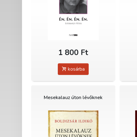
1 800 Ft
kosárba
Mesekalauz úton lévőknek