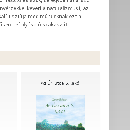
yomasztó és szűk, de egyben átlátszó
ányérzékkel keveri a naturalizmust, az
sal" tisztítja meg múltunknak ezt a
erősen befolyásoló szakaszát.
Az Úri utca 5. lakói