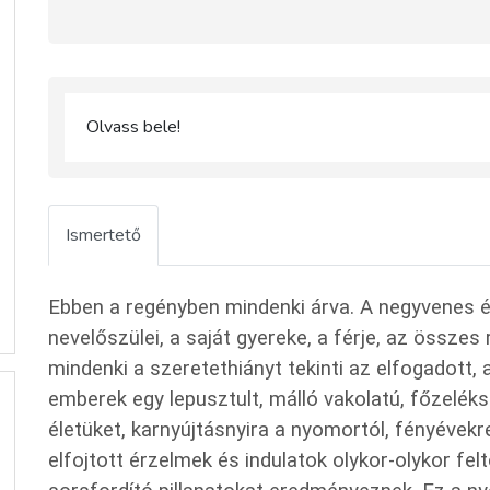
Olvass bele!
Ismertető
Ebben a regényben mindenki árva. A negyvenes é
nevelőszülei, a saját gyereke, a férje, az összes
mindenki a szeretethiányt tekinti az elfogadott,
emberek egy lepusztult, málló vakolatú, főzelé
életüket, karnyújtásnyira a nyomortól, fényévekr
elfojtott érzelmek és indulatok olykor-olykor fel