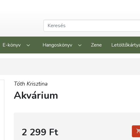
E-könyv
Hangoskönyv
Zene
Letöltőkárty
Tóth Krisztina
Akvárium
2 299 Ft