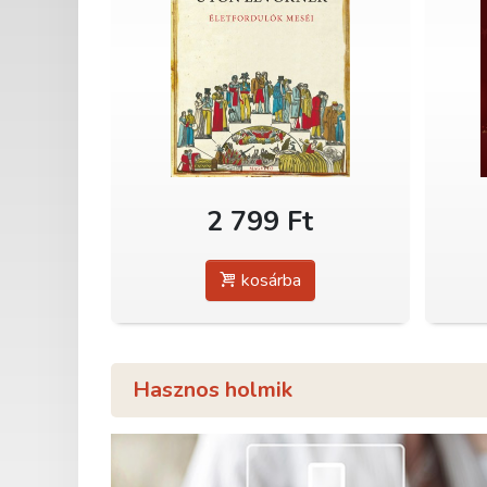
2 799 Ft
kosárba
Hasznos holmik