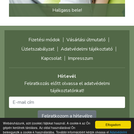
Hallgass bele!
Fizetési módok
Vásárlási útmutató
Üzletszabályzat
Adatvédelmi tájékoztató
Kapcsolat
Impresszum
Hírlevél
Feliratkozás előtt olvassa el adatvédelmi
tájékoztatónkat!
Feliratkozom a hírlevélre
Webáruházunk, süti (cookie) fájlokat használ. A cookie-k az Ön
Elfogadom
gépén kerülnek tárolásra. Az oldal használatával Ön
©2021 multimediaplaza.com
beleegyezik a cookie-k használatába. További információért kérjük olvassa el
Adatvédelmi