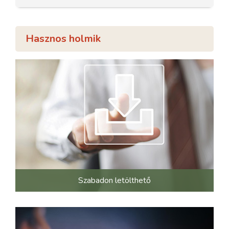
Hasznos holmik
Szabadon letölthető