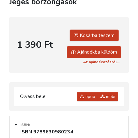
Jeges borzongások
Kosárba teszem
1 390 Ft
Ajándékba küldöm
Az ajándékozásról...
Olvass bele!
epub
mobi
ISBN:
ISBN 9789630980234