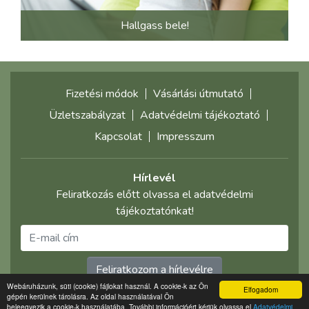
Hallgass bele!
Fizetési módok
Vásárlási útmutató
Üzletszabályzat
Adatvédelmi tájékoztató
Kapcsolat
Impresszum
Hírlevél
Feliratkozás előtt olvassa el adatvédelmi
tájékoztatónkat!
Feliratkozom a hírlevélre
Webáruházunk, süti (cookie) fájlokat használ. A cookie-k az Ön
Elfogadom
gépén kerülnek tárolásra. Az oldal használatával Ön
©2021 multimediaplaza.com
beleegyezik a cookie-k használatába. További információért kérjük olvassa el
Adatvédelmi