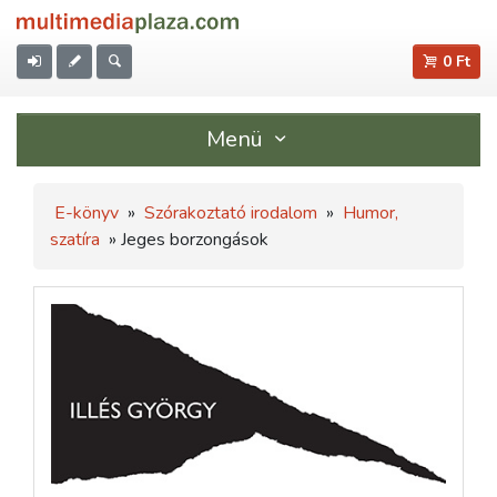
0 Ft
Menü
E-könyv
»
Szórakoztató irodalom
»
Humor,
szatíra
» Jeges borzongások