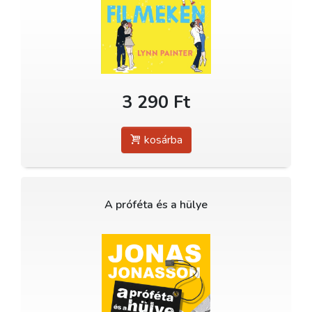
3 290 Ft
kosárba
A próféta és a hülye