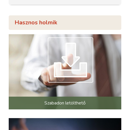
Hasznos holmik
Szabadon letölthető