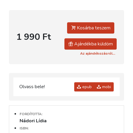
Kosárba teszem
1 990 Ft
Ajándékba küldöm
Az ajándékozásról...
Olvass bele!
epub
mobi
FORDÍTOTTA:
Nádori Lídia
ISBN: