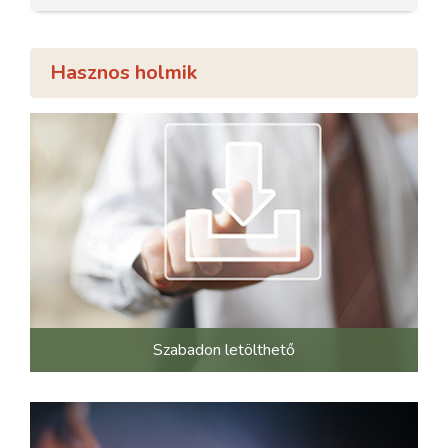
Hasznos holmik
Szabadon letölthető