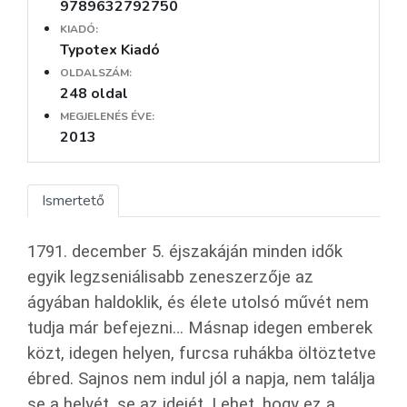
9789632792750
KIADÓ:
Typotex Kiadó
OLDALSZÁM:
248 oldal
MEGJELENÉS ÉVE:
2013
Ismertető
1791. december 5. éjszakáján minden idők
egyik legzseniálisabb zeneszerzője az
ágyában haldoklik, és élete utolsó művét nem
tudja már befejezni… Másnap idegen emberek
közt, idegen helyen, furcsa ruhákba öltöztetve
ébred. Sajnos nem indul jól a napja, nem találja
se a helyét, se az idejét. Lehet, hogy ez a