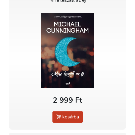
Mire leszáll az éj
2 999 Ft
kosárba