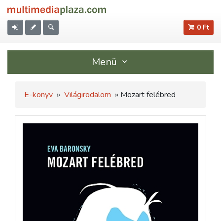
0 Ft
Menü
E-könyv
»
Világirodalom
» Mozart felébred