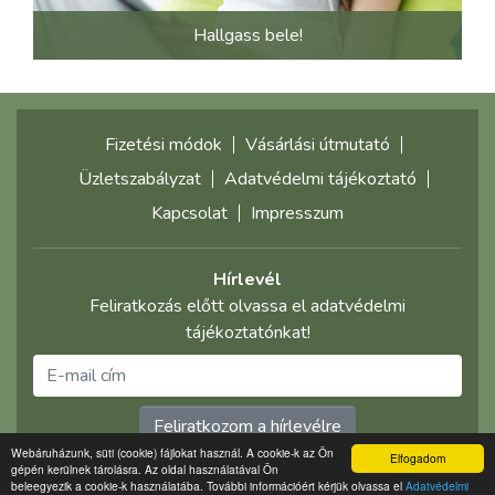
Hallgass bele!
Fizetési módok
Vásárlási útmutató
Üzletszabályzat
Adatvédelmi tájékoztató
Kapcsolat
Impresszum
Hírlevél
Feliratkozás előtt olvassa el adatvédelmi
tájékoztatónkat!
Feliratkozom a hírlevélre
Webáruházunk, süti (cookie) fájlokat használ. A cookie-k az Ön
Elfogadom
gépén kerülnek tárolásra. Az oldal használatával Ön
©2021 multimediaplaza.com
beleegyezik a cookie-k használatába. További információért kérjük olvassa el
Adatvédelmi