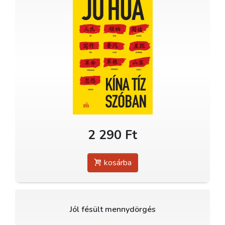
2 290 Ft
kosárba
Jól fésült mennydörgés