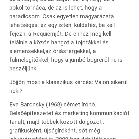
pokol tornáca, de az is lehet, hogy a
paradicsom. Csak egyetlen magyarázata
lehetséges: ez egy isteni küldetés, be kell
fejezni a Requiemjét. De ehhez meg kell
találnia a közös hangot a tojotákkal és
siemensekkel,az óriásférgekkel, a
fülmelegítőkkel, hogy a jumbó bögréről ne is
beszéljünk.
Jöjjön most a klasszikus kérdés: Vajon sikerül
neki?
Eva Baronsky (1968) német írónő.
Belsőépítészetet és marketing kommunikációt
tanult, majd többek között dolgozott
grafikusként, újságíróként, sőt még