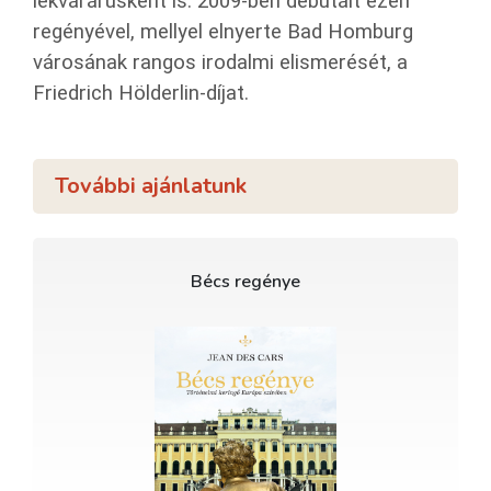
lekvárárusként is. 2009-ben debütált ezen
regényével, mellyel elnyerte Bad Homburg
városának rangos irodalmi elismerését, a
Friedrich Hölderlin-díjat.
További ajánlatunk
Bécs regénye