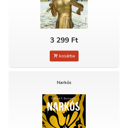
3 299 Ft
kosárba
Narkós