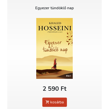
Egyezer tündöklő nap
2 590 Ft
kosárba