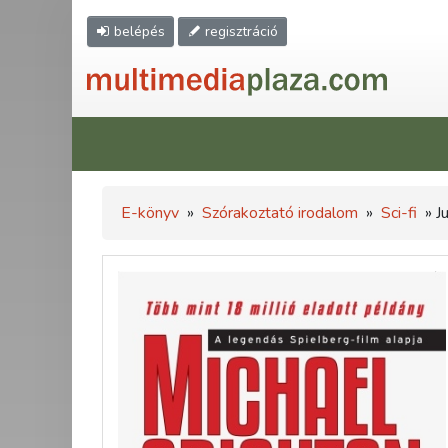
belépés
regisztráció
E-könyv
»
Szórakoztató irodalom
»
Sci-fi
» J