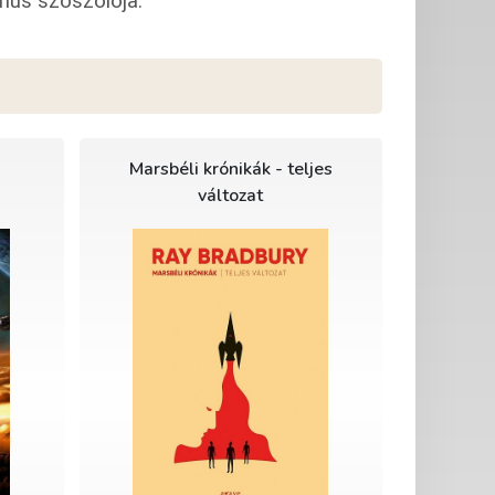
mus szószólója.
Marsbéli krónikák - teljes
változat