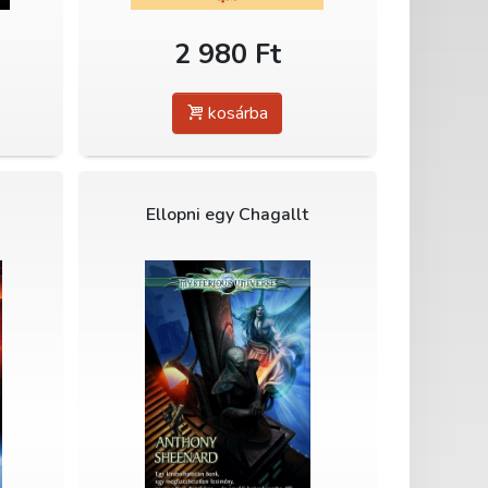
2 980 Ft
kosárba
Ellopni egy Chagallt