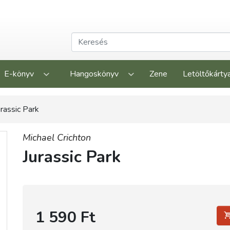
E-könyv
Hangoskönyv
Zene
Letöltőkárty
urassic Park
Michael Crichton
Jurassic Park
1 590 Ft