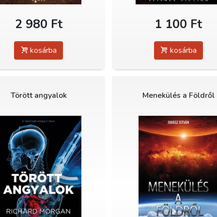
2 980 Ft
1 100 Ft
kosárba
kosárba
Törött angyalok
Menekülés a Földről