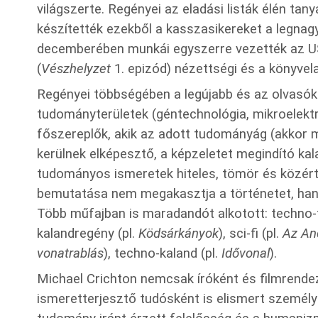
világszerte. Regényei az eladási listák élén tan
készítették ezekből a kasszasikereket a legnag
decemberében munkái egyszerre vezették az U
(
Vészhelyzet
1. epizód) nézettségi és a könyvela
Regényei többségében a legújabb és az olvasó
tudományterületek (géntechnológia, mikroelektr
főszereplők, akik az adott tudományág (akkor m
kerülnek elképesztő, a képzeletet megindító kal
tudományos ismeretek hiteles, tömör és közér
bemutatása nem megakasztja a történetet, hane
Több műfajban is maradandót alkotott: techno-th
kalandregény (pl.
Ködsárkányok
), sci-fi (pl.
Az An
vonatrablás
), techno-kaland (pl.
Idővonal
).
Michael Crichton nemcsak íróként és filmrende
ismeretterjesztő tudósként is elismert személy