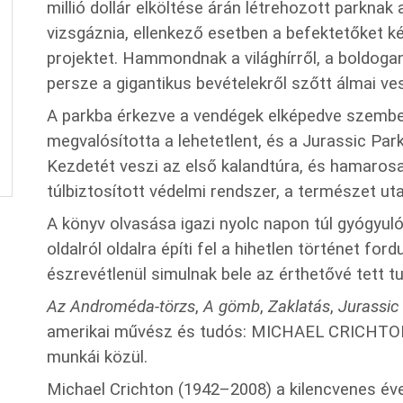
millió dollár elköltése árán létrehozott parknak 
vizsgáznia, ellenkező esetben a befektetőket ké
projektet. Hammondnak a világhírről, a boldog
persze a gigantikus bevételekről szőtt álmai ve
A parkba érkezve a vendégek elképedve szemb
megvalósította a lehetetlent, és a Jurassic Par
Kezdetét veszi az első kalandtúra, és hamarosa
túlbiztosított védelmi rendszer, a természet ut
A könyv olvasása igazi nyolc napon túl gyógyul
oldalról oldalra építi fel a hihetlen történet for
észrevétlenül simulnak bele az érthetővé tett 
Az Androméda-törzs
,
A gömb
,
Zaklatás
,
Jurassic
amerikai művész és tudós: MICHAEL CRICHTON 
munkái közül.
Michael Crichton (1942–2008) a kilencvenes éve