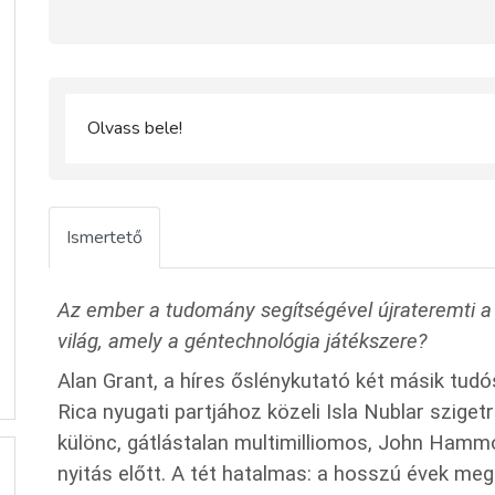
Olvass bele!
Ismertető
Az ember a tudomány segítségével újrateremti a
világ, amely a géntechnológia játékszere?
Alan Grant, a híres őslénykutató két másik tud
Rica nyugati partjához közeli Isla Nublar sziget
különc, gátlástalan multimilliomos, John Hammo
nyitás előtt. A tét hatalmas: a hosszú évek me