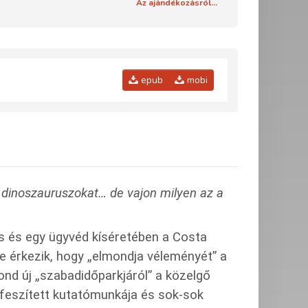
Az ajándékozásról...
epub
mobi
 dinoszauruszokat… de vajon milyen az a
ós és egy ügyvéd kíséretében a Costa
re érkezik, hogy „elmondja véleményét” a
nd új „szabadidőparkjáról” a közelgő
gfeszített kutatómunkája és sok-sok