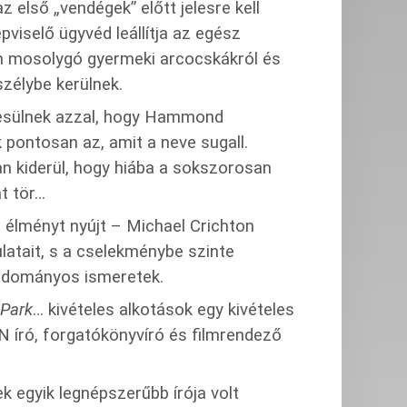
az első „vendégek” előtt jelesre kell
pviselő ügyvéd leállítja az egész
an mosolygó gyermeki arcocskákról és
szélybe kerülnek.
esülnek azzal, hogy Hammond
k pontosan az, amit a neve sugall.
n kiderül, hogy hiába a sokszorosan
at tör…
ó élményt nyújt – Michael Crichton
dulatait, s a cselekménybe szinte
tudományos ismeretek.
 Park
… kivételes alkotások egy kivételes
író, forgatókönyvíró és filmrendező
k egyik legnépszerűbb írója volt