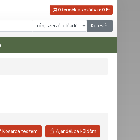
0 termék
a kosárban:
0 Ft
Keresés
a
Kosárba teszem
Ajándékba küldöm