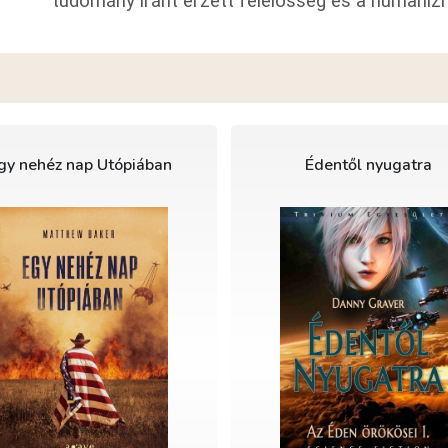
tudomány iránt érzett felelősség és a humaniz
gy nehéz nap Utópiában
Édentől nyugatra