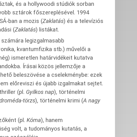
yáztak, és a hollywoodi stúdiók sorban
yobb sztárok főszereplésével. 1994
SÁ-ban a mozis (
Zaklatás
) és a televíziós
dási (
Zaklatás
) listákat.
k számára legizgalmasabb
onika, kvantumfizika stb.) művelői a
ég) ismeretlen határvidékeit kutatva
andokba. Írásai közös jellemzője a
thető beleszövése a cselekménybe: ezek
m előreviszi és újabb izgalmakat sejtet.
riller (pl.
Gyilkos nap
), történelmi
droméda-törzs
), történelmi krimi (
A nagy
zőként (pl.
Kóma
), hanem
iség volt, a tudományos kutatás, a