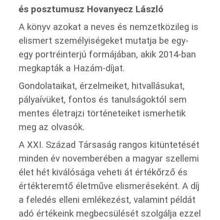
és posztumusz Hovanyecz László
A könyv azokat a neves és nemzetközileg is
elismert személyiségeket mutatja be egy-
egy portréinterjú formájában, akik 2014-ban
megkapták a Hazám-díjat.
Gondolataikat, érzelmeiket, hitvallásukat,
pályaívüket, fontos és tanulságoktól sem
mentes életrajzi történeteiket ismerhetik
meg az olvasók.
A XXI. Század Társaság rangos kitüntetését
minden év novemberében a magyar szellemi
élet hét kiválósága veheti át értékőrző és
értékteremtő életműve elismeréseként. A díj
a feledés elleni emlékezést, valamint példát
adó értékeink megbecsülését szolgálja ezzel