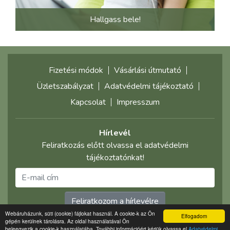
Hallgass bele!
Fizetési módok
Vásárlási útmutató
Üzletszabályzat
Adatvédelmi tájékoztató
Kapcsolat
Impresszum
Hírlevél
Feliratkozás előtt olvassa el adatvédelmi
tájékoztatónkat!
Feliratkozom a hírlevélre
Webáruházunk, süti (cookie) fájlokat használ. A cookie-k az Ön
Elfogadom
gépén kerülnek tárolásra. Az oldal használatával Ön
©2021 multimediaplaza.com
beleegyezik a cookie-k használatába. További információért kérjük olvassa el
Adatvédelmi