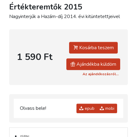
Értékteremtők 2015
Nagyinterjúk a Hazám-díj 2014. évi kitüntetettjeivel
Kosárba teszem
1 590 Ft
Ajándékba küldöm
Az ajándékozásról...
Olvass bele!
epub
mobi
ISBN: