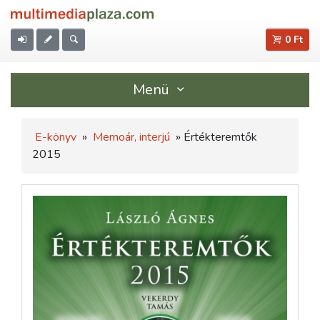
0 Ft
Menü
E-könyv
»
Memoár, interjú
» Értékteremtők
2015