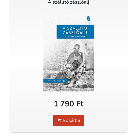
A szállító zászlóalj
1 790 Ft
kosárba