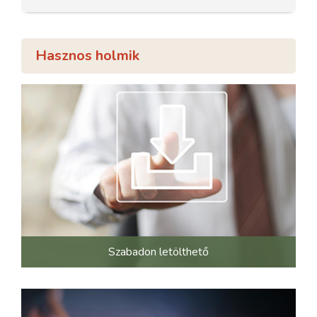
Hasznos holmik
Szabadon letölthető