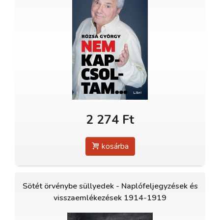
2 274 Ft
kosárba
Sötét örvénybe süllyedek - Naplófeljegyzések és
visszaemlékezések 1914-1919