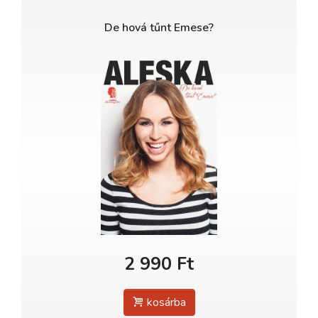
De hová tűnt Emese?
2 990 Ft
kosárba