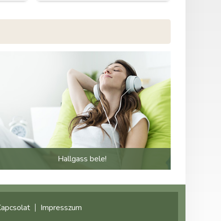
Hallgass bele!
apcsolat
Impresszum