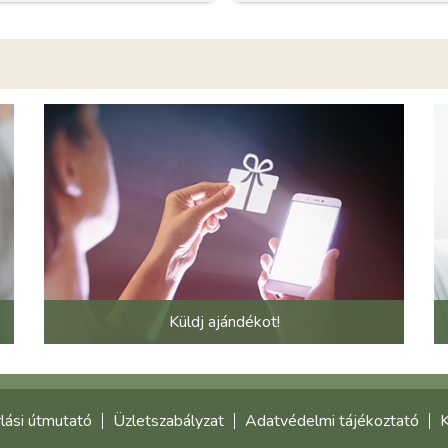
Küldj ajándékot!
lási útmutató
Üzletszabályzat
Adatvédelmi tájékoztató
K