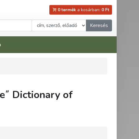
0 termék
a kosárban:
0 Ft
Keresés
a
e˝ Dictionary of