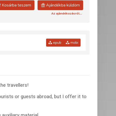
Kosárba teszem
Ajándékba küldöm
Az ajándékozásról...
epub
mobi
he travellers!
urists or guests abroad, but I offer it to
auxiliary material.