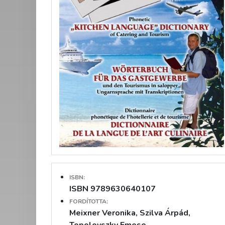
ISBN:
ISBN 9789630640107
FORDÍTOTTA:
Meixner Veronika, Szilva Árpád,
Topolovszky Emese