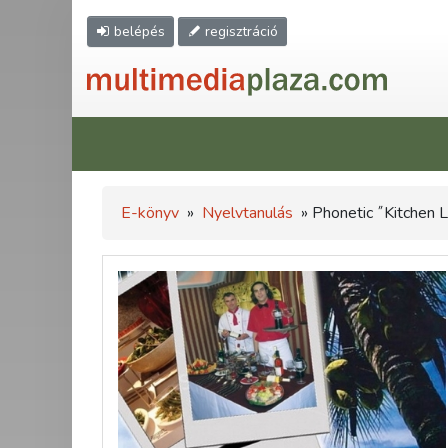
belépés
regisztráció
E-könyv
»
Nyelvtanulás
» Phonetic ˝Kitchen L