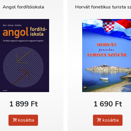
Angol fordítóiskola
Horvát fonetikus turista s
1 899 Ft
1 690 Ft
kosárba
kosárba