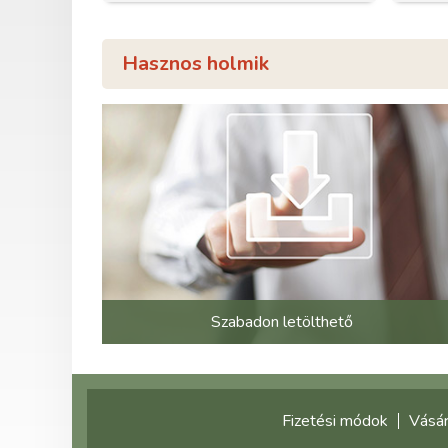
Hasznos holmik
Szabadon letölthető
Fizetési módok
Vásár