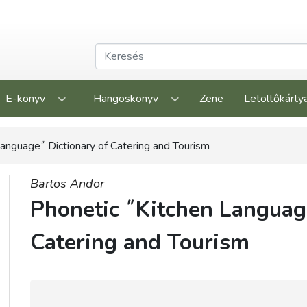
E-könyv
Hangoskönyv
Zene
Letöltőkárty
anguage˝ Dictionary of Catering and Tourism
Bartos Andor
Phonetic ˝Kitchen Languag
Catering and Tourism