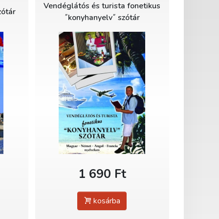
Vendéglátós és turista fonetikus
zótár
˝konyhanyelv˝ szótár
1 690 Ft
kosárba