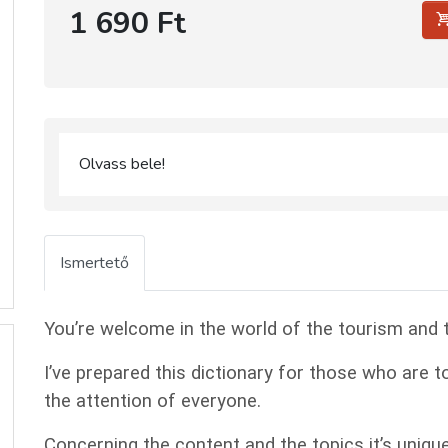
1 690 Ft
Olvass bele!
Ismertető
You’re welcome in the world of the tourism and t
I’ve prepared this dictionary for those who are to
the attention of everyone.
Concerning the content and the topics it’s unique 