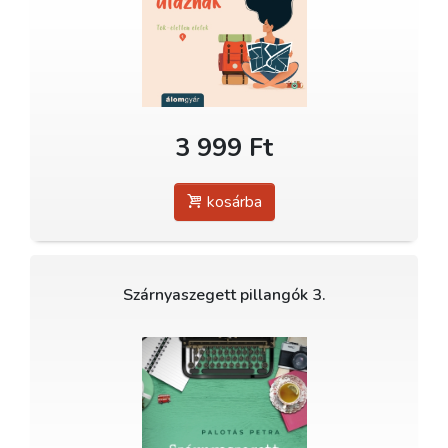
3 999 Ft
kosárba
Szárnyaszegett pillangók 3.