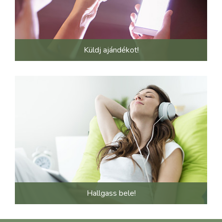
Küldj ajándékot!
Hallgass bele!