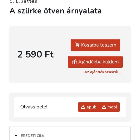
E. L. James
A szürke ötven árnyalata
Kosárba teszem
2 590 Ft
Ajándékba küldöm
Az ajándékozásról...
Olvass bele!
epub
mobi
EREDETI CÍM: