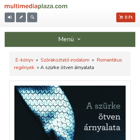
0 Ft
Menü
E-könyv
»
Szórakoztató irodalom
»
Romantikus
regények
» A szürke ötven árnyalata