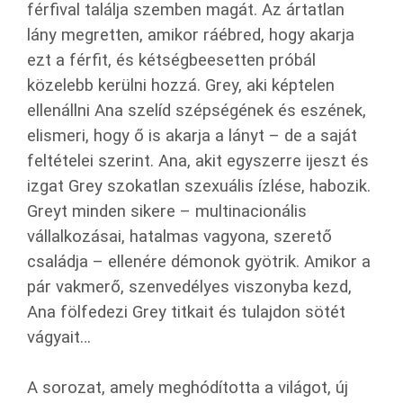
férfival találja szemben magát. Az ártatlan
lány megretten, amikor ráébred, hogy akarja
ezt a férfit, és kétségbeesetten próbál
közelebb kerülni hozzá. Grey, aki képtelen
ellenállni Ana szelíd szépségének és eszének,
elismeri, hogy ő is akarja a lányt – de a saját
feltételei szerint. Ana, akit egyszerre ijeszt és
izgat Grey szokatlan szexuális ízlése, habozik.
Greyt minden sikere – multinacionális
vállalkozásai, hatalmas vagyona, szerető
családja – ellenére démonok gyötrik. Amikor a
pár vakmerő, szenvedélyes viszonyba kezd,
Ana fölfedezi Grey titkait és tulajdon sötét
vágyait…
A sorozat, amely meghódította a világot, új