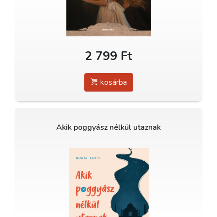
2 799 Ft
kosárba
Akik poggyász nélkül utaznak