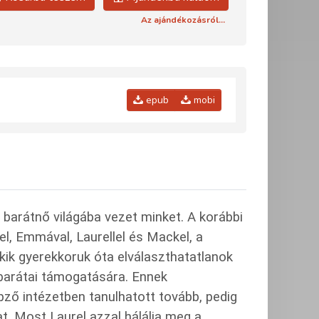
Az ajándékozásról...
epub
mobi
barátnő világába vezet minket. A korábbi
, Emmával, Laurellel és Mackel, a
kik gyerekkoruk óta elválaszthatatlanok
barátai támogatására. Ennek
ző intézetben tanulhatott tovább, pedig
jat. Most Laurel azzal hálálja meg a