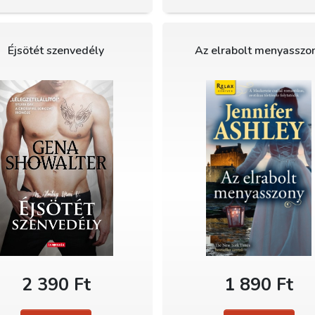
Éjsötét szenvedély
Az elrabolt menyasszo
2 390 Ft
1 890 Ft