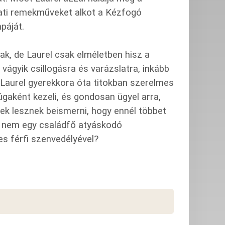
zati remekműveket alkot a Kézfogó
páját.
k, de Laurel csak elméletben hisz a
vágyik csillogásra és varázslatra, inkább
. Laurel gyerekkora óta titokban szerelmes
úgaként kezeli, és gondosan ügyel arra,
sek lesznek beismerni, hogy ennél többet
el nem egy családfő atyáskodó
es férfi szenvedélyével?