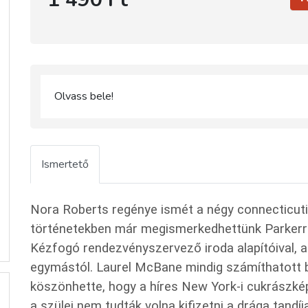
Olvass bele!
Ismertető
Nora Roberts regénye ismét a négy connecticuti 
történetekben már megismerkedhettünk Parkerrel
Kézfogó rendezvényszervező iroda alapítóival, a
egymástól. Laurel McBane mindig számíthatott 
köszönhette, hogy a híres New York-i cukrászkép
a szülei nem tudták volna kifizetni a drága tandí