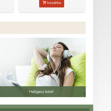
kosárba
Hallgass bele!