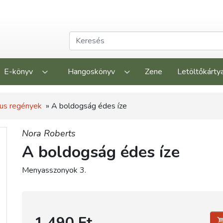
E-könyv
Hangoskönyv
Zene
Letöltőkárty
us regények
» A boldogság édes íze
Nora Roberts
A boldogság édes íze
Menyasszonyok 3.
1 490 Ft