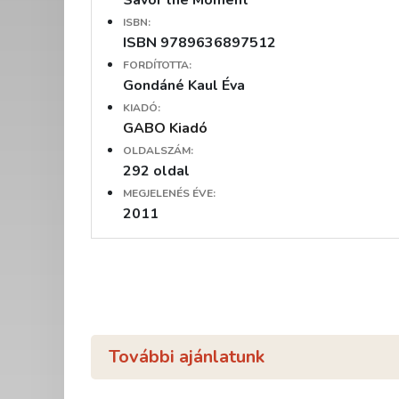
Savor the Moment
ISBN:
ISBN 9789636897512
FORDÍTOTTA:
Gondáné Kaul Éva
KIADÓ:
GABO Kiadó
OLDALSZÁM:
292 oldal
MEGJELENÉS ÉVE:
2011
További ajánlatunk