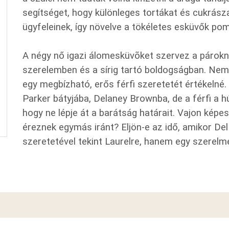
segítséget, hogy különleges tortákat és cukrás
ügyfeleinek, így növelve a tökéletes esküvők pom
A négy nő igazi álomesküvõket szervez a párokna
szerelemben és a sírig tartó boldogságban. Nem 
egy megbízható, erős férfi szeretetét értékelné
Parker bátyjába, Delaney Brownba, de a férfi a h
hogy ne lépje át a barátság határait. Vajon képe
éreznek egymás iránt? Eljön-e az idő, amikor D
szeretetével tekint Laurelre, hanem egy szerelm