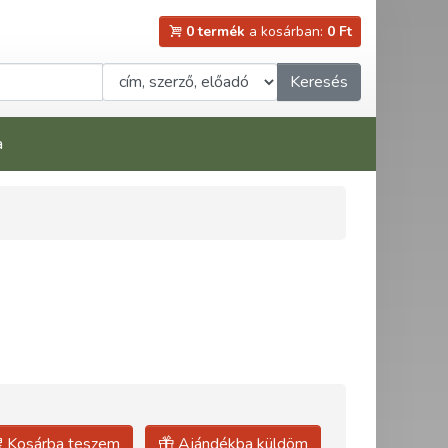
0 termék
a kosárban:
0 Ft
Keresés
a
Kosárba teszem
Ajándékba küldöm