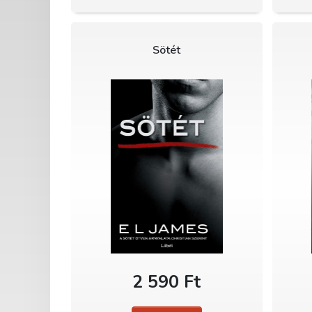
Sötét
2 590 Ft