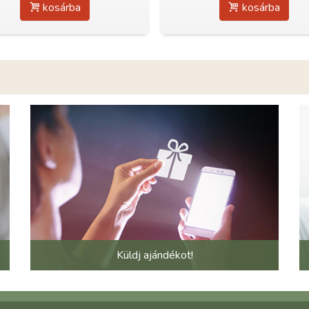
kosárba
kosárba
Küldj ajándékot!