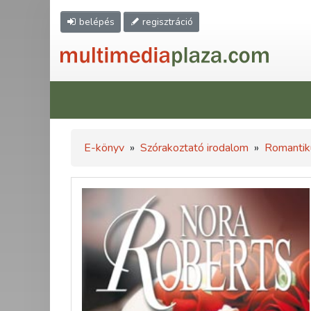
belépés
regisztráció
E-könyv
»
Szórakoztató irodalom
»
Romantik