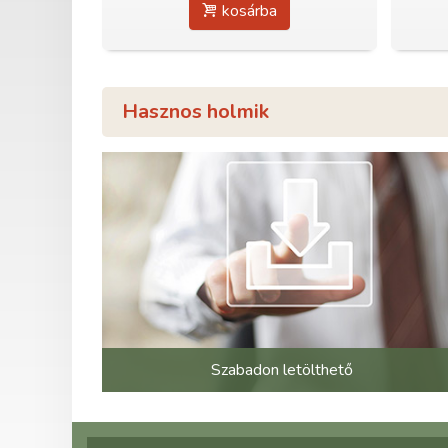
kosárba
Hasznos holmik
Szabadon letölthető