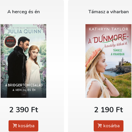
A herceg és én
Támasz a viharban
2 390 Ft
2 190 Ft
kosárba
kosárba