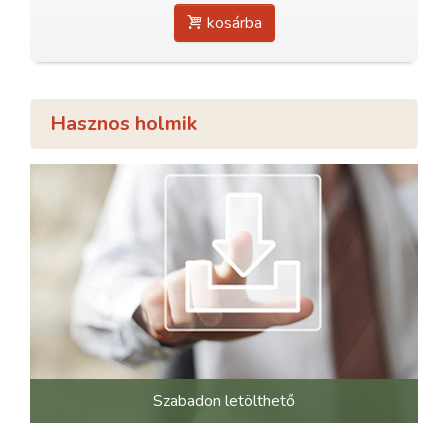
kosárba
Hasznos holmik
Szabadon letölthető