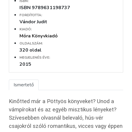
ISBN:
ISBN 9789631198737
FORDÍTOTTA:
Vándor Judit
KIADÓ:
Móra Könyvkiadó
OLDALSZÁM:
320 oldal
MEGJELENÉS ÉVE:
2015
Ismertető
Kinőtted már a Pöttyös könyveket? Unod a
vámpírokat és az egyéb misztikus lényeket?
Szívesebben olvasnál belevaló, hús-vér
csajokról szóló romantikus, vicces vagy éppen