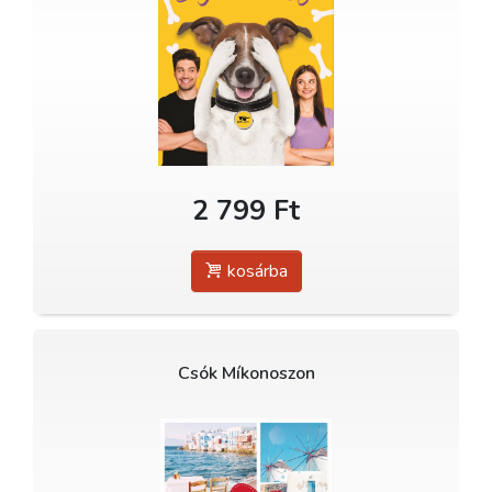
2 799 Ft
kosárba
Csók Míkonoszon