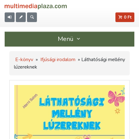
0 Ft
Menü
E-könyv
»
Ifjúsági irodalom
» Láthatósági mellény
lúzereknek