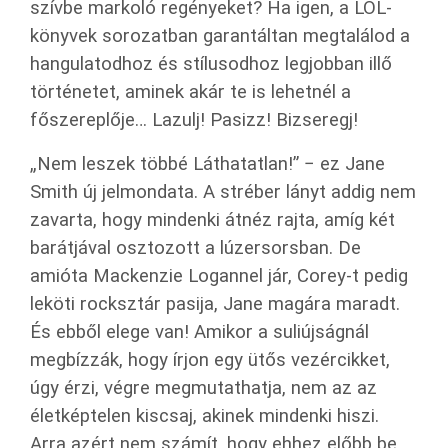
szívbe markoló regényeket? Ha igen, a LOL-
könyvek sorozatban garantáltan megtalálod a
hangulatodhoz és stílusodhoz legjobban illő
történetet, aminek akár te is lehetnél a
főszereplője… Lazulj! Pasizz! Bizseregj!
„Nem leszek többé Láthatatlan!” − ez Jane
Smith új jelmondata. A stréber lányt addig nem
zavarta, hogy mindenki átnéz rajta, amíg két
barátjával osztozott a lúzersorsban. De
amióta Mackenzie Logannel jár, Corey-t pedig
leköti rocksztár pasija, Jane magára maradt.
És ebből elege van! Amikor a suliújságnál
megbízzák, hogy írjon egy ütős vezércikket,
úgy érzi, végre megmutathatja, nem az az
életképtelen kiscsaj, akinek mindenki hiszi.
Arra azért nem számít, hogy ehhez előbb be