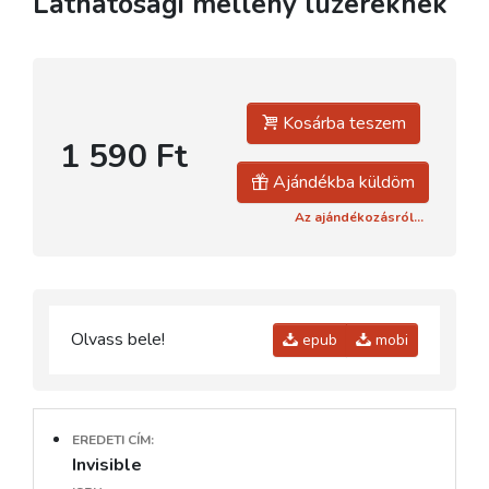
Láthatósági mellény lúzereknek
Kosárba teszem
1 590 Ft
Ajándékba küldöm
Az ajándékozásról...
Olvass bele!
epub
mobi
EREDETI CÍM:
Invisible