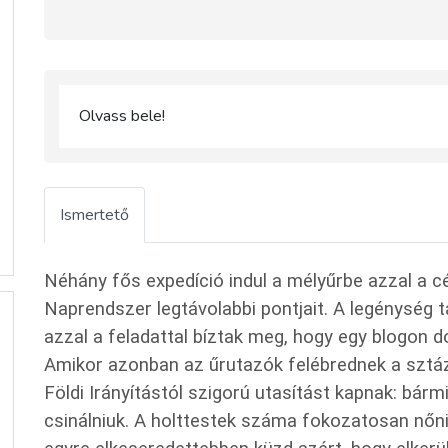
Olvass bele!
Ismertető
Néhány fős expedíció indul a mélyűrbe azzal a c
Naprendszer legtávolabbi pontjait. A legénység t
azzal a feladattal bíztak meg, hogy egy blogon 
Amikor azonban az űrutazók felébrednek a sztázis
Földi Irányítástól szigorú utasítást kapnak: bármi 
csinálniuk. A holttestek száma fokozatosan nőn