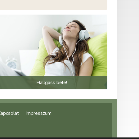
Hallgass bele!
apcsolat
Impresszum