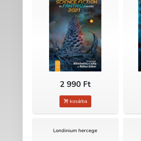
2 990 Ft
kosárba
Londinium hercege