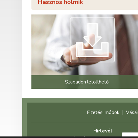
Hasznos holmik
Szabadon letölthető
Fizetési módok
Vásár
Hírlevél