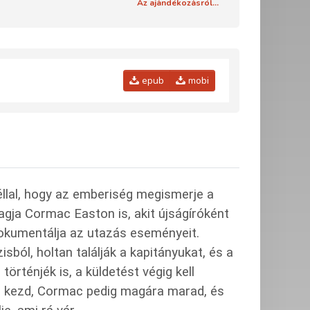
Az ajándékozásról...
epub
mobi
éllal, hogy az emberiség megismerje a
agja Cormac Easton is, akit újságíróként
dokumentálja az utazás eseményeit.
ból, holtan találják a kapitányukat, és a
történjék is, a küldetést végig kell
i kezd, Cormac pedig magára marad, és