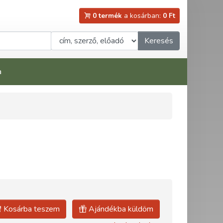
0 termék
a kosárban:
0 Ft
Keresés
a
Kosárba teszem
Ajándékba küldöm