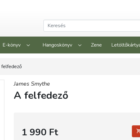
E-könyv
Hangoskönyv
Zene
Letöltőkárty
 felfedező
James Smythe
A felfedező
1 990 Ft