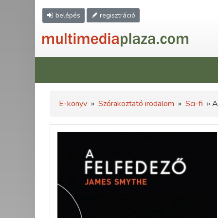
belépés
regisztráció
E-könyv
»
Szórakoztató irodalom
»
Sci-fi
» A