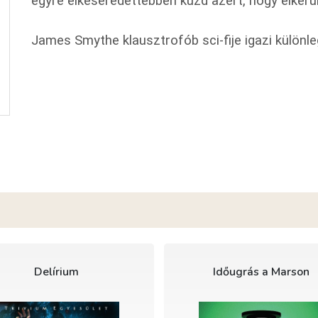
egyre elkeseredettebben küzd azért, hogy elkerülj
James Smythe klausztrofób sci-fije igazi különl
Delírium
Időugrás a Marson