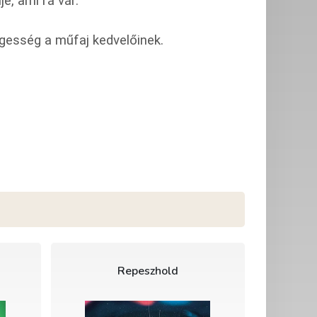
e, ami rá vár.
egesség a műfaj kedvelőinek.
Repeszhold