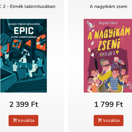
C 2 - Elmék labirintusában
A nagyikám zseni
2 399 Ft
1 799 Ft
kosárba
kosárba