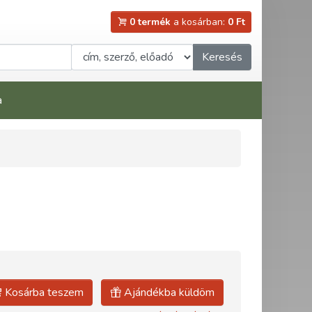
0 termék
a kosárban:
0 Ft
Keresés
a
Kosárba teszem
Ajándékba küldöm