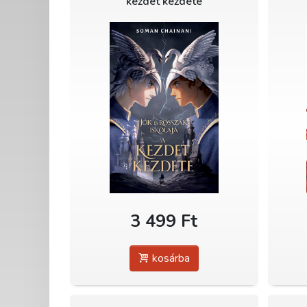
kezdet kezdete
3 499 Ft
kosárba