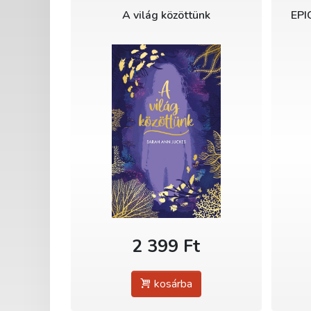
A világ közöttünk
EPI
2 399 Ft
kosárba