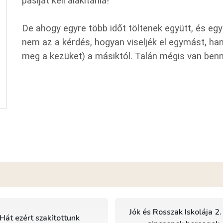
pasiját kell alakítania!
De ahogy egyre több időt töltenek együtt, és egy
nem az a kérdés, hogyan viseljék el egymást, h
meg a kezüket) a másiktól. Talán mégis van ben
Jók és Rosszak Iskolája 2. 
Hát ezért szakítottunk