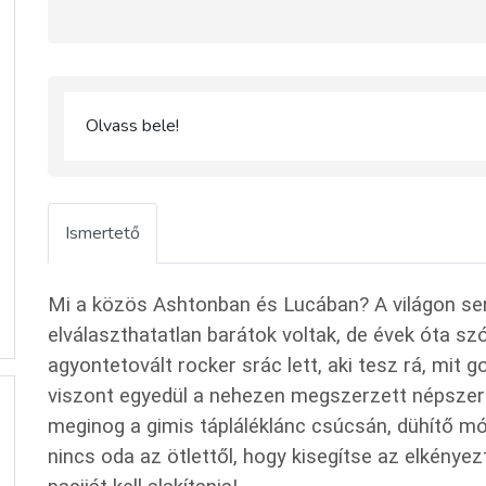
Olvass bele!
Ismertető
Mi a közös Ashtonban és Lucában? A világon se
elválaszthatatlan barátok voltak, de évek óta s
agyontetovált rocker srác lett, aki tesz rá, mit g
viszont egyedül a nehezen megszerzett népszerű
meginog a gimis tápláléklánc csúcsán, dühítő mó
nincs oda az ötlettől, hogy kisegítse az elkénye