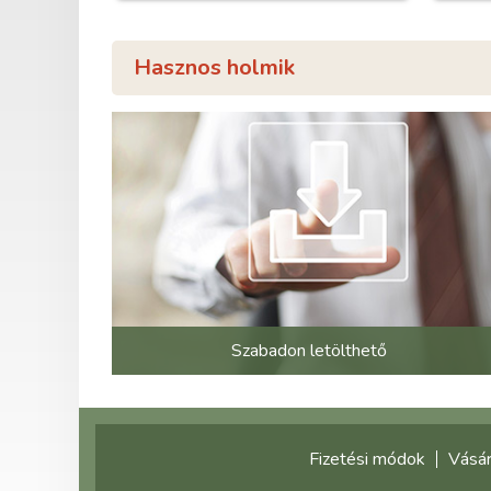
Hasznos holmik
Szabadon letölthető
Fizetési módok
Vásár