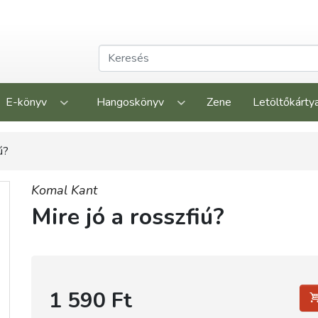
E-könyv
Hangoskönyv
Zene
Letöltőkárty
ú?
Komal Kant
Mire jó a rosszfiú?
1 590 Ft