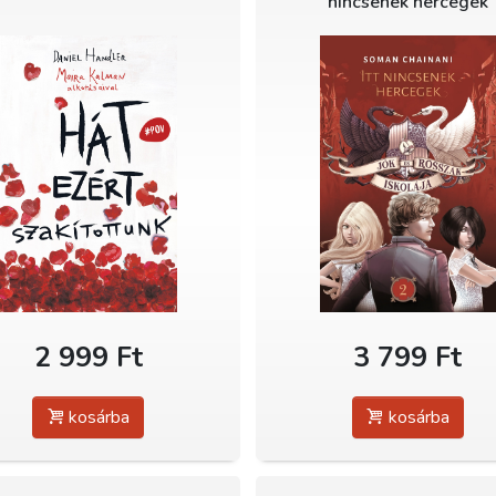
nincsenek hercegek
2 999 Ft
3 799 Ft
kosárba
kosárba