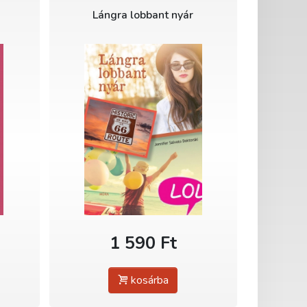
Lángra lobbant nyár
1 590 Ft
kosárba