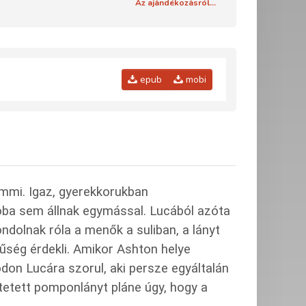
Az ajándékozásról...
epub
mobi
mmi. Igaz, gyerekkorukban
zóba sem állnak egymással. Lucából azóta
ondolnak róla a menők a suliban, a lányt
ség érdekli. Amikor Ashton helye
don Lucára szorul, aki persze egyáltalán
ztetett pomponlányt pláne úgy, hogy a