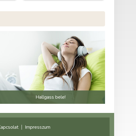
Hallgass bele!
apcsolat
Impresszum