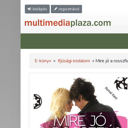
belépés
regisztráció
E-könyv
»
Ifjúsági irodalom
» Mire jó a rosszfi