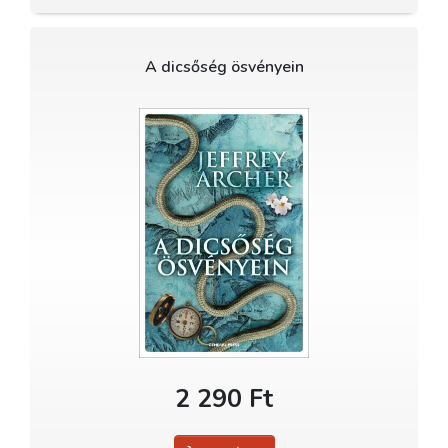
A dicsőség ösvényein
2 290 Ft