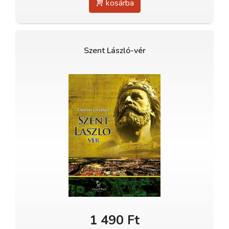
kosárba
Szent László-vér
1 490 Ft