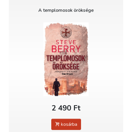
A templomosok öröksége
2 490 Ft
kosárba