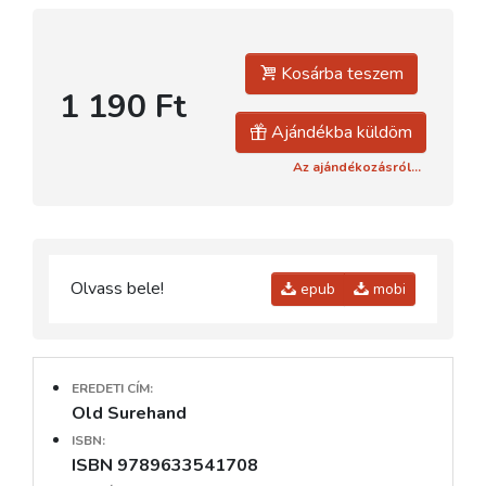
Kosárba teszem
1 190 Ft
Ajándékba küldöm
Az ajándékozásról...
Olvass bele!
epub
mobi
EREDETI CÍM:
Old Surehand
ISBN:
ISBN 9789633541708