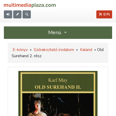
0 Ft
Menü
E-könyv
»
Szórakoztató irodalom
»
Kaland
» Old
Surehand 2. rész