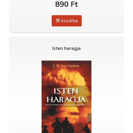
890 Ft
kosárba
Isten haragja