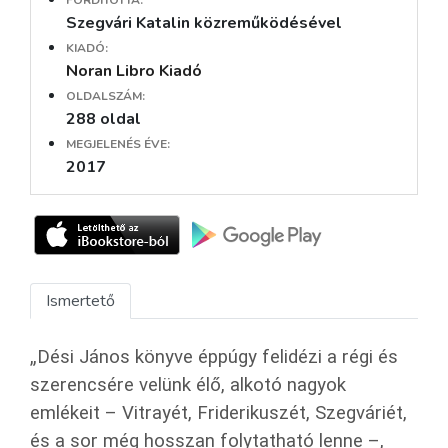
FORDÍTOTTA:
Szegvári Katalin közreműködésével
KIADÓ:
Noran Libro Kiadó
OLDALSZÁM:
288 oldal
MEGJELENÉS ÉVE:
2017
Ismertető
„Dési János könyve éppúgy felidézi a régi és
szerencsére velünk élő, alkotó nagyok
emlékeit – Vitrayét, Friderikuszét, Szegváriét,
és a sor még hosszan folytatható lenne –,