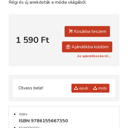
Régi és új anekdoták a média világából
Kosárba teszem
1 590 Ft
Ajándékba küldöm
Az ajándékozásról...
Olvass bele!
epub
mobi
ISBN:
ISBN 9786155667350