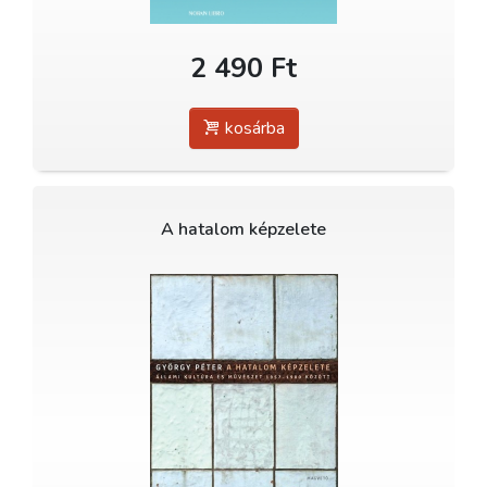
2 490 Ft
kosárba
A hatalom képzelete