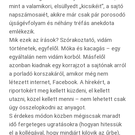
mint a valamikori, elsüllyedt „kicsikéit”, a sajtó
napszámosaiét, akikre már csak pár porosodó
újságévfolyam és néhány tréfás anekdota
emlékezik.
Mik ezek az írások? Szórakoztató, vidám
történetek, egyfelől. Móka és kacagás – egy
egyáltalán nem vidám korból. Másfelől
azonban kiadnak egy korrajzot a sajtónak arról
a porladó korszakáról, amikor még nem
létezett internet, Facebook. A hírekért, a
riportokért meg kellett küzdeni, el kellett
utazni, közel kellett menni – nem lehetett csak
úgy összelopkodni az anyagot.
S érdekes módon közben mégiscsak maradt
idő fergeteges ugratásokra (hogyan hitessük
el a kollégával, hogy mindjárt kilövik az űrbe),