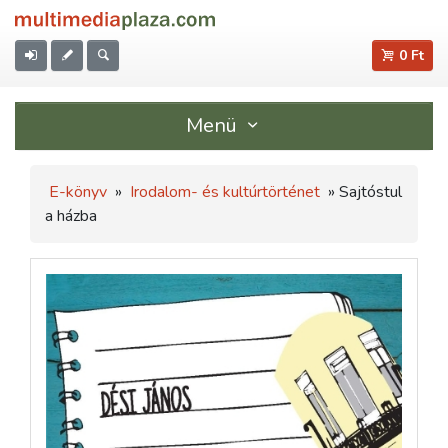
0 Ft
Menü
E-könyv
»
Irodalom- és kultúrtörténet
» Sajtóstul
a házba