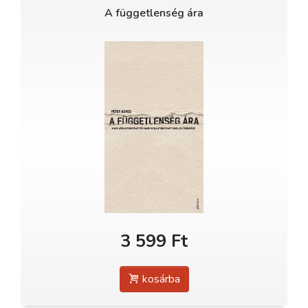
A függetlenség ára
3 599 Ft
kosárba