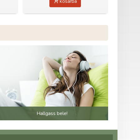
kosárba
Hallgass bele!