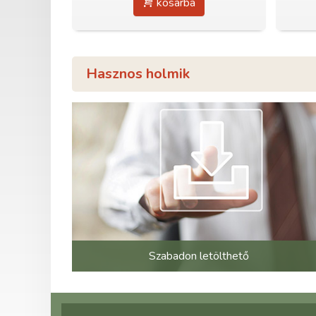
kosárba
Hasznos holmik
Szabadon letölthető