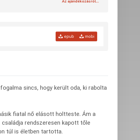
Az ajándékozásról...
epub
mobi
 fogalma sincs, hogy került oda, ki rabolta
ásik fiatal nő elásott holtteste. Ám a
lt családja rendszeresen kapott tőle
 túl is életben tartotta.