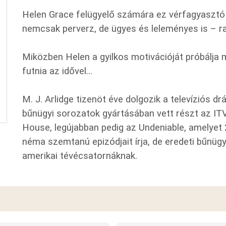
Helen Grace felügyelő számára ez vérfagyasztó j
nemcsak perverz, de ügyes és leleményes is – ra
Miközben Helen a gyilkos motivációját próbálja m
futnia az idővel...
M. J. Arlidge tizenöt éve dolgozik a televíziós 
bűnügyi sorozatok gyártásában vett részt az ITV
House, legújabban pedig az Undeniable, amelyet
néma szemtanú epizódjait írja, de eredeti bűnügy
amerikai tévécsatornáknak.