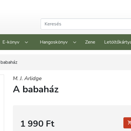
E-könyv
Hangoskönyv
Zene
Letöltőkárty
 babaház
M. J. Arlidge
A babaház
1 990 Ft