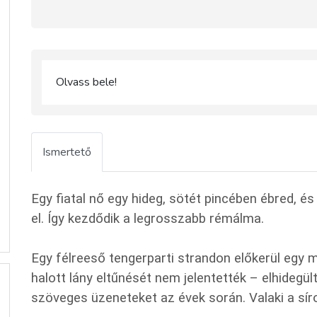
Olvass bele!
Ismertető
Egy fiatal nő egy hideg, sötét pincében ébred, és
el. Így kezdődik a legrosszabb rémálma.
Egy félreeső tengerparti strandon előkerül egy m
halott lány eltűnését nem jelentették – elhidegü
szöveges üzeneteket az évek során. Valaki a síron