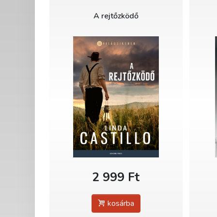
A rejtőzködő
2 999 Ft
kosárba