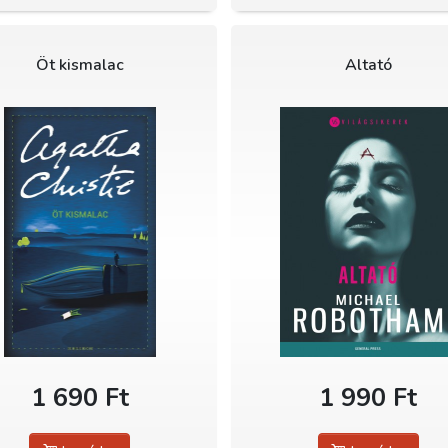
Öt kismalac
Altató
1 690 Ft
1 990 Ft