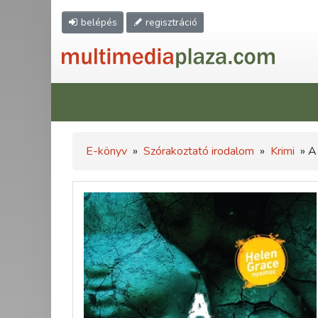
belépés
regisztráció
E-könyv
»
Szórakoztató irodalom
»
Krimi
» A