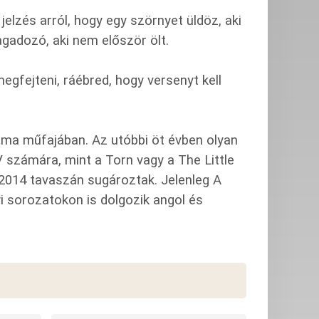
elzés arról, hogy egy szörnyet üldöz, aki
gadozó, aki nem először ölt.
egfejteni, ráébred, hogy versenyt kell
dráma műfajában. Az utóbbi öt évben olyan
 számára, mint a Torn vagy a The Little
 2014 tavaszán sugároztak. Jelenleg A
i sorozatokon is dolgozik angol és