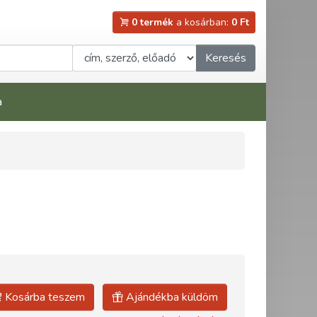
0 termék
a kosárban:
0 Ft
Keresés
a
Kosárba teszem
Ajándékba küldöm