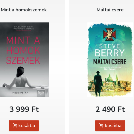
Mint a homokszemek
Máltai csere
3 999 Ft
2 490 Ft
kosárba
kosárba