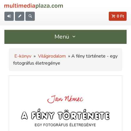
0 Ft
Menü
E-könyv
»
Világirodalom
» A fény története - egy
fotográfus életregénye