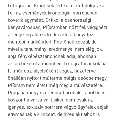
fotográfus, František Drtikol életét dolgozza
fel, az események kronológiai sorrendben
követik egymást. Drtikol a csehországi
bányavárosban, Příbramban nőtt fel, végignézi
a rengeteg áldozatot követelő bányatűz
mentési munkálatait. Festőnek készül, de
mivel a tanulmányi eredményei nem elég jók,
apja fényképésztanoncnak adja, ahonnan
aztán bekerül a müncheni fotográfus iskolába.
Itt már osztályelsőként végez, hazatérve
önállóan nyitott műterme mégis csődbe megy,
Příbram nem érett még meg a művészetére.
Prágába megy szerencsét próbálni, ahol be is
köszönt a várva várt siker, nem csak az
igényes, exkluzív portréra vágyó ügyfelek adják
egymásnak a kilincset, de híres aktjaihoz is