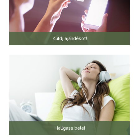
Küldj ajándékot!
Hallgass bele!