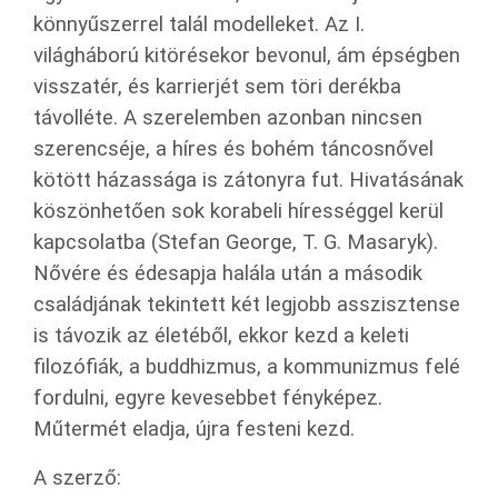
könnyűszerrel talál modelleket. Az I.
világháború kitörésekor bevonul, ám épségben
visszatér, és karrierjét sem töri derékba
távolléte. A szerelemben azonban nincsen
szerencséje, a híres és bohém táncosnővel
kötött házassága is zátonyra fut. Hivatásának
köszönhetően sok korabeli hírességgel kerül
kapcsolatba (Stefan George, T. G. Masaryk).
Nővére és édesapja halála után a második
családjának tekintett két legjobb asszisztense
is távozik az életéből, ekkor kezd a keleti
filozófiák, a buddhizmus, a kommunizmus felé
fordulni, egyre kevesebbet fényképez.
Műtermét eladja, újra festeni kezd.
A szerző: