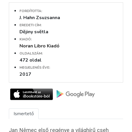
FORDÍTOTTA:
J. Hahn Zsuzsanna
EREDETI CÍM:
Dĕjiny svĕtla
KIADÓ:
Noran Libro Kiadó
OLDALSZÁM:
472 oldal
MEGJELENÉS ÉVE:
2017
Ismertető
Jan Němec első regénye a világhírű cseh