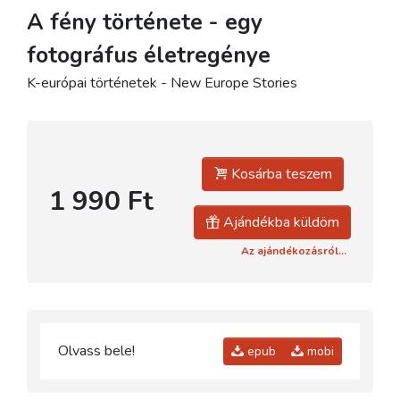
A fény története - egy
fotográfus életregénye
K-európai történetek - New Europe Stories
Kosárba teszem
1 990 Ft
Ajándékba küldöm
Az ajándékozásról...
Olvass bele!
epub
mobi