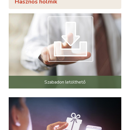
Hasznos holmik
Szabadon letölthető