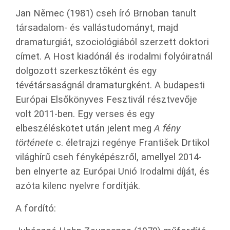
Jan Němec (1981) cseh író Brnoban tanult
társadalom- és vallástudományt, majd
dramaturgiát, szociológiából szerzett doktori
címet. A Host kiadónál és irodalmi folyóiratnál
dolgozott szerkesztőként és egy
tévétársaságnál dramaturgként. A budapesti
Európai Elsőkönyves Fesztivál résztvevője
volt 2011-ben. Egy verses és egy
elbeszéléskötet után jelent meg
A fény
története
c. életrajzi regénye František Drtikol
világhírű cseh fényképészről, amellyel 2014-
ben elnyerte az Európai Unió Irodalmi díját, és
azóta kilenc nyelvre fordítják.
A fordító: