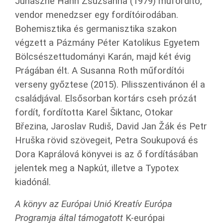
Juhászné Hahn Zsuzsanna (1979) műfordító,
vendor menedzser egy fordítóirodában.
Bohemisztika és germanisztika szakon
végzett a Pázmány Péter Katolikus Egyetem
Bölcsészettudományi Karán, majd két évig
Prágában élt. A Susanna Roth műfordítói
verseny győztese (2015). Pilisszentivánon él a
családjával. Elsősorban kortárs cseh prózát
fordít, fordította Karel Šiktanc, Otokar
Březina, Jaroslav Rudiš, David Jan Žák és Petr
Hruška rövid szövegeit, Petra Soukupová és
Dora Kaprálová könyvei is az ő fordításában
jelentek meg a Napkút, illetve a Typotex
kiadónál.
A könyv az Európai Unió Kreatív Európa
Programja által támogatott
K-európai