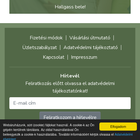
Hallgass bele!
Fizetési módok
Vásárlási útmutató
Üzletszabályzat
Adatvédelmi tájékoztató
Kapcsolat
Impresszum
Hírlevél
Feliratkozás előtt olvassa el adatvédelmi
tájékoztatónkat!
Feliratkozom a hírlevélre
Webáruházunk, süti (cookie) fájlokat használ. A cookie-k az Ön
Elfogadom
gépén kerülnek tárolásra. Az oldal használatával Ön
©2021 multimediaplaza.com
beleegyezik a cookie-k használatába. További információért kérjük olvassa el
Adatvédelmi
elveinket.