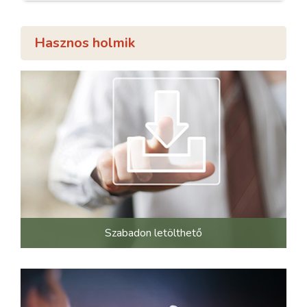
Hasznos holmik
Szabadon letölthető