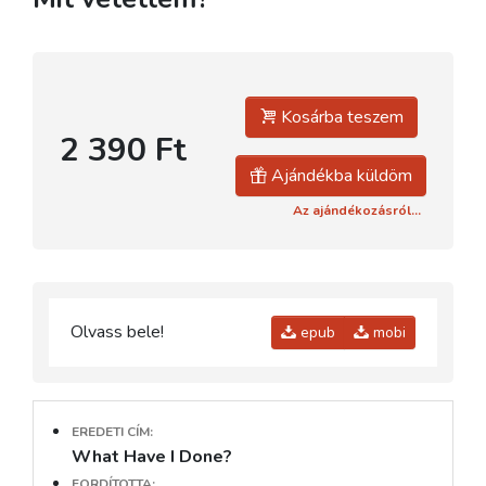
Kosárba teszem
2 390 Ft
Ajándékba küldöm
Az ajándékozásról...
Olvass bele!
epub
mobi
EREDETI CÍM:
What Have I Done?
FORDÍTOTTA: