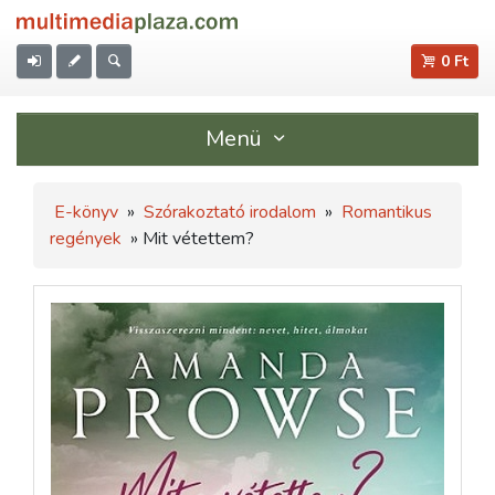
0 Ft
Menü
E-könyv
»
Szórakoztató irodalom
»
Romantikus
regények
» Mit vétettem?