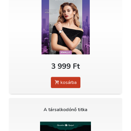
3 999 Ft
kosárba
A társalkodónő titka