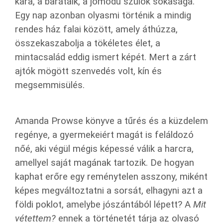
kara, a barátaik, a jómódú szülők sokasága.
Egy nap azonban olyasmi történik a mindig
rendes ház falai között, amely áthúzza,
összekaszabolja a tökéletes élet, a
mintacsalád eddig ismert képét. Mert a zárt
ajtók mögött szenvedés volt, kín és
megsemmisülés.
Amanda Prowse könyve a tűrés és a küzdelem
regénye, a gyermekeiért magát is feláldozó
nőé, aki végül mégis képessé válik a harcra,
amellyel saját magának tartozik. De hogyan
kaphat erőre egy reménytelen asszony, miként
képes megváltoztatni a sorsát, elhagyni azt a
földi poklot, amelybe jószántából lépett? A
Mit
vétettem?
ennek a történetét tárja az olvasó