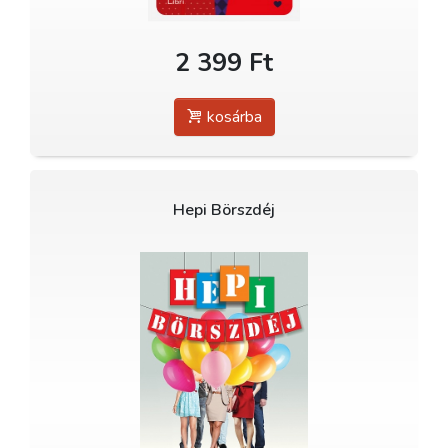
2 399 Ft
kosárba
Hepi Börszdéj