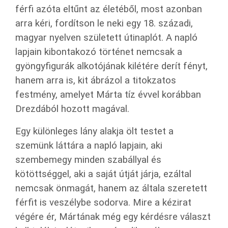
férfi azóta eltűnt az életéből, most azonban
arra kéri, fordítson le neki egy 18. századi,
magyar nyelven született útinaplót. A napló
lapjain kibontakozó történet nemcsak a
gyöngyfigurák alkotójának kilétére derít fényt,
hanem arra is, kit ábrázol a titokzatos
festmény, amelyet Márta tíz évvel korábban
Drezdából hozott magával.
Egy különleges lány alakja ölt testet a
szemünk láttára a napló lapjain, aki
szembemegy minden szabállyal és
kötöttséggel, aki a saját útját járja, ezáltal
nemcsak önmagát, hanem az általa szeretett
férfit is veszélybe sodorva. Mire a kézirat
végére ér, Mártának még egy kérdésre választ