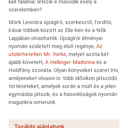
kell találnia: létezik-e második esély a
szerelemben?
Mörk Leonóra újságíró, szerkesztő, fordító,
írásai többek között az Elle-ben és a Nők
Lapjában olvashatók. Újságírói élményei
nyomán született meg első regénye,
Az
utolérhetetlen Mr. Yorke
, melyet azóta két
újabb követett,
A Hellinger-Madonna
és a
Holdfény szonáta. Olyan könyveket szeret írni,
amilyeneket olvasni is: több idősíkon játszódó
történeteket, amelyek során a múlt és a jelen
egymásba játszik, és a hasonlóságok nyomán
magunkra ismerünk.
További ajánlatunk