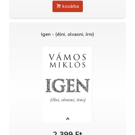
kosárba
Igen - (élni, olvasni, írni)
2 399 Ft