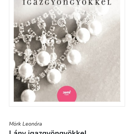
Mörk Leonóra
Lány igazgyöngyökkel