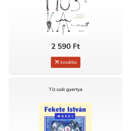
2 590 Ft
kosárba
Tíz szál gyertya