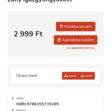
Kosárba teszem
2 999 Ft
Ajándékba küldöm
Az ajándékozásról...
Olvass bele!
epub
mobi
ISBN:
ISBN 9786155715365
KIADÓ: