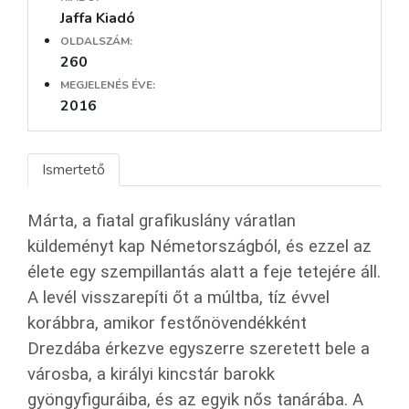
Jaffa Kiadó
OLDALSZÁM:
260
MEGJELENÉS ÉVE:
2016
Ismertető
Márta, a fiatal grafikuslány váratlan
küldeményt kap Németországból, és ezzel az
élete egy szempillantás alatt a feje tetejére áll.
A levél visszarepíti őt a múltba, tíz évvel
korábbra, amikor festőnövendékként
Drezdába érkezve egyszerre szeretett bele a
városba, a királyi kincstár barokk
gyöngyfiguráiba, és az egyik nős tanárába. A