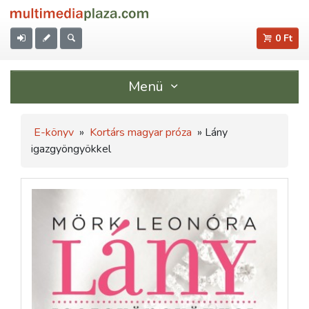
0 Ft
Menü
E-könyv
»
Kortárs magyar próza
» Lány
igazgyöngyökkel