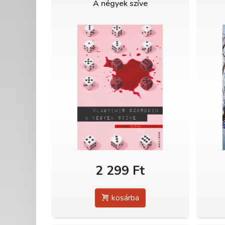
A négyek szíve
2 299 Ft
kosárba