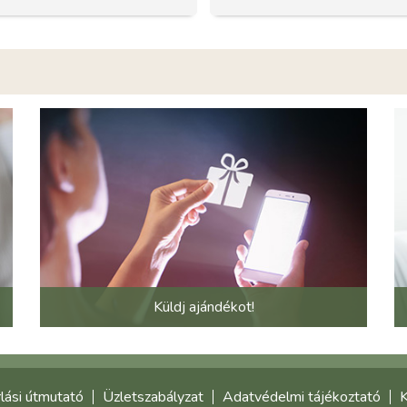
Küldj ajándékot!
lási útmutató
Üzletszabályzat
Adatvédelmi tájékoztató
K