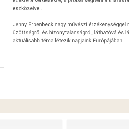
ezekre a kérdésekre, s próbál segíteni a kilátás
eszközeivel.
Jenny Erpenbeck nagy művészi érzékenységgel me
űzöttségről és bizonytalanságról, láthatóvá és l
aktuálisabb téma létezik napjaink Európájában.