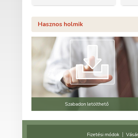
Hasznos holmik
Szabadon letölthető
Fizetési módok
Vásár