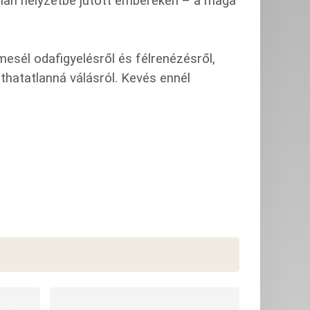
talan helyzetbe jutott embereken – a maga
sél odafigyelésről és félrenézésről,
áthatatlanná válásról. Kevés ennél