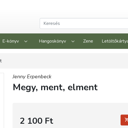
E-könyv
Hangoskönyv
Zene
Letöltőkárty
t
Jenny Erpenbeck
Megy, ment, elment
2 100 Ft