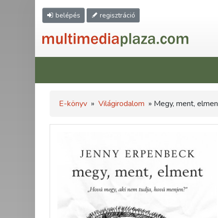
belépés
regisztráció
E-könyv
»
Világirodalom
» Megy, ment, elmen