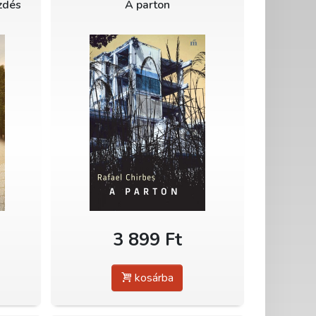
ezdés
A parton
3 899 Ft
kosárba