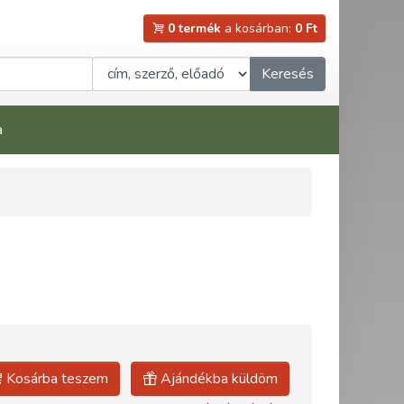
0 termék
a kosárban:
0 Ft
Keresés
a
Kosárba teszem
Ajándékba küldöm