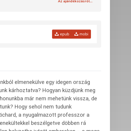
Az ajándékozásról...
epub
mobi
zánkból elmenekülve egy idegen ország
yunk kárhoztatva? Hogyan küzdjünk meg
tthonunkba már nem mehetünk vissza, de
atunk? Hogy sehol nem tudunk
 Richard, a nyugalmazott professzor a
menekültekkel beszélgetve döbben rá