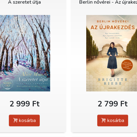
A szeretet útja
Berlin nővérei - Az újrak
2 999 Ft
2 799 Ft
kosárba
kosárba