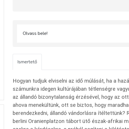
Olvass bele!
Ismertető
Hogyan tudjuk elviselni az idő múlását, ha a ha
számunkra idegen kultúrájában tétlenségre vag
az állandó bizonytalanság érzésével, hogy az o
ahova menekültünk, ott se biztos, hogy maradh
berendezkedni, állandó vándorlásra ítéltettünk?
berlini Oranienplatzon tábort ütő észak-afrikai 