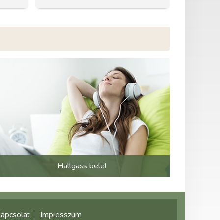
Hallgass bele!
apcsolat
Impresszum