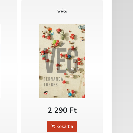
VÉG
2 290 Ft
kosárba