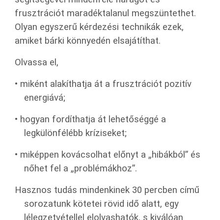
frusztrációt maradéktalanul megszüntethet.
Olyan egyszerű kérdezési technikák ezek,
amiket bárki könnyedén elsajátíthat.
Olvassa el,
•
miként alakíthatja át a frusztrációt pozitív
energiává;
• hogyan fordíthatja át lehetőséggé a
legkülönfélébb kríziseket;
•
miképpen kovácsolhat előnyt a „hibákból” és
nőhet fel a „problémákhoz”.
Hasznos tudás mindenkinek 30 percben című
sorozatunk kötetei rövid idő alatt, egy
lélegzetvétellel elolvashatók, s kiválóan