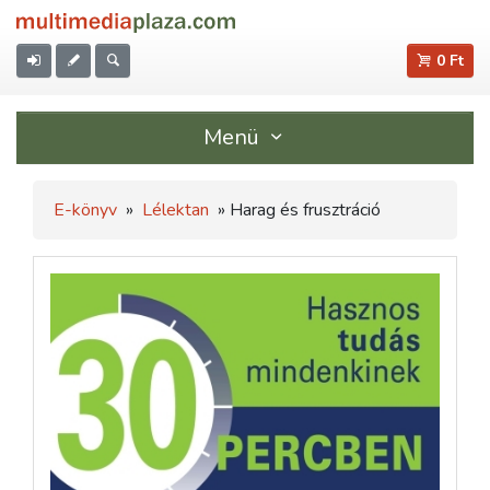
0 Ft
Menü
E-könyv
»
Lélektan
» Harag és frusztráció