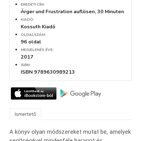
EREDETI CÍM:
Ärger und Frustration auflösen, 30 Minuten
KIADÓ:
Kossuth Kiadó
OLDALSZÁM:
96 oldal
MEGJELENÉS ÉVE:
2017
ISBN:
ISBN 9789630989213
Ismertető
A könyv olyan módszereket mutat be, amelyek
segítségével mindenféle haragot és