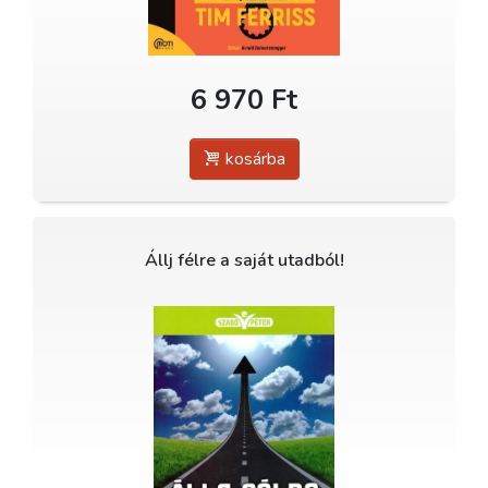
6 970 Ft
kosárba
Állj félre a saját utadból!