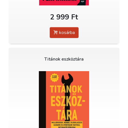
2 999 Ft
kosárba
Titánok eszköztára