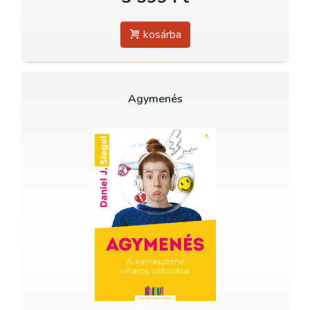
kosárba
Agymenés