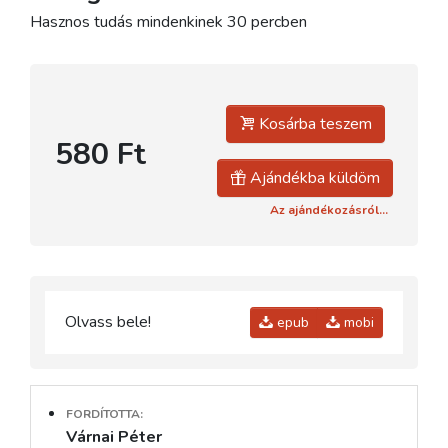
Hasznos tudás mindenkinek 30 percben
Kosárba teszem
580 Ft
Ajándékba küldöm
Az ajándékozásról...
Olvass bele!
epub
mobi
FORDÍTOTTA:
Várnai Péter