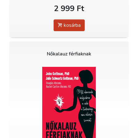
2 999 Ft
kosárba
Nőkalauz férfiaknak