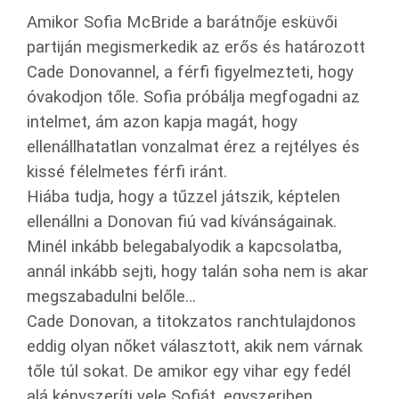
Amikor Sofia McBride a barátnője esküvői
partiján megismerkedik az erős és határozott
Cade Donovannel, a férfi figyelmezteti, hogy
óvakodjon tőle. Sofia próbálja megfogadni az
intelmet, ám azon kapja magát, hogy
ellenállhatatlan vonzalmat érez a rejtélyes és
kissé félelmetes férfi iránt.
Hiába tudja, hogy a tűzzel játszik, képtelen
ellenállni a Donovan fiú vad kívánságainak.
Minél inkább belegabalyodik a kapcsolatba,
annál inkább sejti, hogy talán soha nem is akar
megszabadulni belőle…
Cade Donovan, a titokzatos ranchtulajdonos
eddig olyan nőket választott, akik nem várnak
tőle túl sokat. De amikor egy vihar egy fedél
alá kényszeríti vele Sofiát, egyszeriben