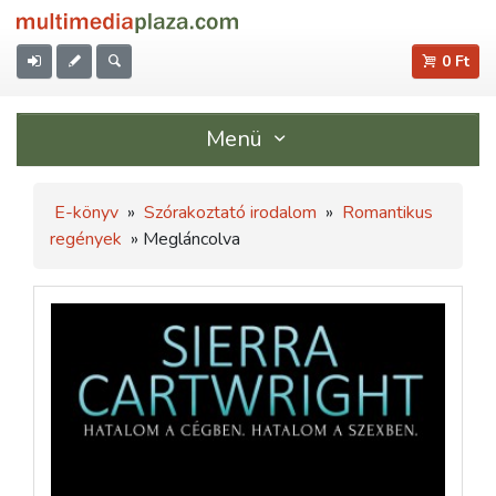
0 Ft
Menü
E-könyv
»
Szórakoztató irodalom
»
Romantikus
regények
» Megláncolva