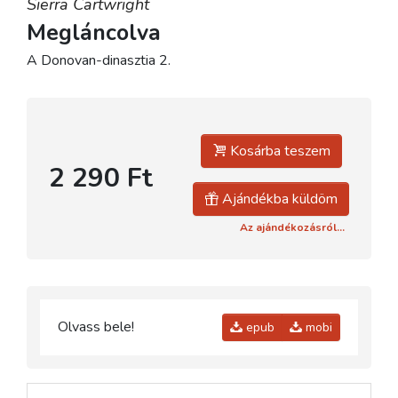
Sierra Cartwright
Megláncolva
A Donovan-dinasztia 2.
Kosárba teszem
2 290 Ft
Ajándékba küldöm
Az ajándékozásról...
Olvass bele!
epub
mobi