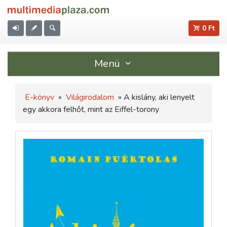
0 Ft
Menü
E-könyv
»
Világirodalom
» A kislány, aki lenyelt
egy akkora felhőt, mint az Eiffel-torony