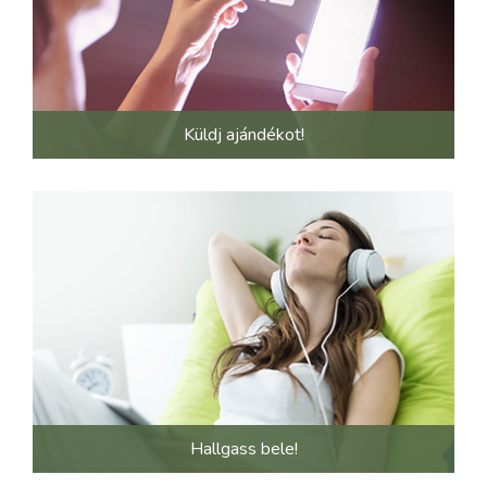
Küldj ajándékot!
Hallgass bele!