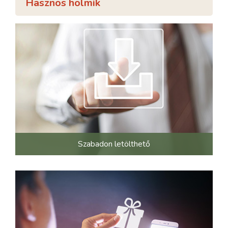
Hasznos holmik
Szabadon letölthető