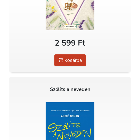
2 599 Ft
kosárba
Szólíts a neveden