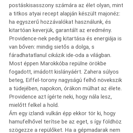
postáskisasszony számára az élet olyan, mint
a titkos atyai recept alapján készült majonéz:
ha egyszerű hozzávalókat használunk, és
kitartóan keverjük, garantált az eredmény.
Providence-nek pedig kitartása és energiája is
van bőven: mindig sietős a dolga, s
fáradhatatlanul cikázik ide-oda a világban.
Most éppen Marokkóba repülne örökbe
fogadott, imádott kislányáért. Zahera súlyos
beteg, Eiffel-torony nagyságú felhő növekszik
a tüdejében, napokon, órákon múlhat az élete.
Providence azt ígérte neki, hogy nála lesz,
mielőtt felkel a hold.
Ám egy izlandi vulkán épp ekkor tör ki, hogy
hamufelhővel terítse be az eget, s így földhöz
szögezze a repülőket. Ha a gépmadarak nem