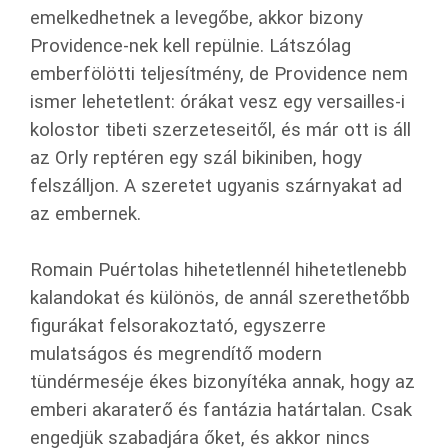
emelkedhetnek a levegőbe, akkor bizony
Providence-nek kell repülnie. Látszólag
emberfölötti teljesítmény, de Providence nem
ismer lehetetlent: órákat vesz egy versailles-i
kolostor tibeti szerzeteseitől, és már ott is áll
az Orly reptéren egy szál bikiniben, hogy
felszálljon. A szeretet ugyanis szárnyakat ad
az embernek.
Romain Puértolas hihetetlennél hihetetlenebb
kalandokat és különös, de annál szerethetőbb
figurákat felsorakoztató, egyszerre
mulatságos és megrendítő modern
tündérmeséje ékes bizonyítéka annak, hogy az
emberi akaraterő és fantázia határtalan. Csak
engedjük szabadjára őket, és akkor nincs