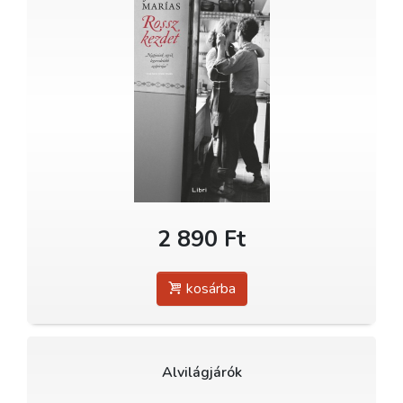
2 890 Ft
kosárba
Alvilágjárók