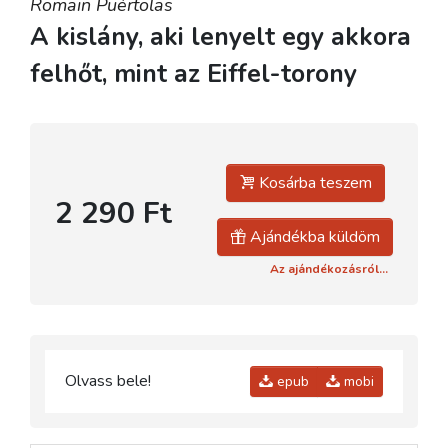
Romain Puértolas
A kislány, aki lenyelt egy akkora
felhőt, mint az Eiffel-torony
Kosárba teszem
2 290 Ft
Ajándékba küldöm
Az ajándékozásról...
Olvass bele!
epub
mobi