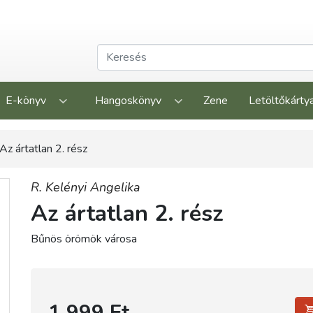
E-könyv
Hangoskönyv
Zene
Letöltőkárty
Az ártatlan 2. rész
R. Kelényi Angelika
Az ártatlan 2. rész
Bűnös örömök városa
1 999 Ft