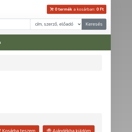
0 termék
a kosárban:
0 Ft
Keresés
a
Kosárba teszem
Ajándékba küldöm