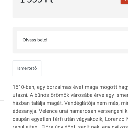
Olvass bele!
Ismertető
1610-ben, egy borzalmas évet maga mögött hagyv
utazni. A bűnös örömök városába érve egy ismert
házban találja magát. Vendéglátója nem más, mi
édesanyja. Velence urai hamarosan versengeni ke
csupán egyetlen férfi után vágyakozik, Lorenzo
rabul ejteni. Flóra úgy dönt, segít neki egy gyil