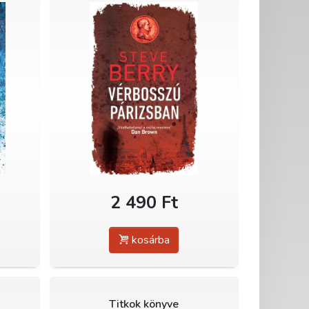
2 490 Ft
kosárba
Titkok könyve