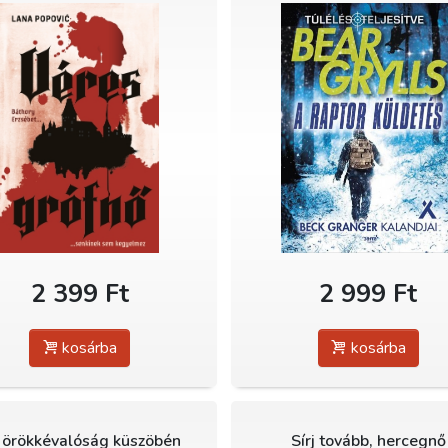
2 399 Ft
2 999 Ft
kosárba
kosárba
 örökkévalóság küszöbén
Sírj tovább, hercegnő