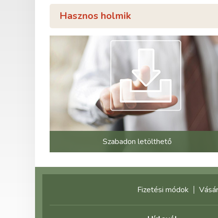
Hasznos holmik
Szabadon letölthető
Fizetési módok
Vásár