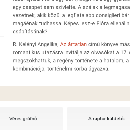
egy cseppet sem szívlelte. A szálak a legmagasab
vezetnek, akik közül a legfiatalabb consiglieri 
magáénak tudhassa. Képes lesz-e Flóra ellenáll
csábításának?
R. Kelényi Angelika,
Az ártatlan
című könyve máso
romantikus utazásra invitálja az olvasókat a 17
megszokhattuk, a regény története a hatalom, a 
kombinációja, történelmi korba ágyazva.
Véres grófnő
A raptor küldetés