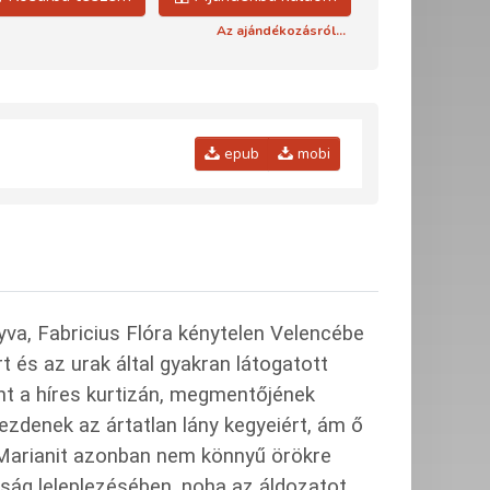
Az ajándékozásról...
epub
mobi
a, Fabricius Flóra kénytelen Velencébe
 és az urak által gyakran látogatott
nt a híres kurtizán, megmentőjének
zdenek az ártatlan lány kegyeiért, ám ő
 Marianit azonban nem könnyű örökre
kosság leleplezésében, noha az áldozatot