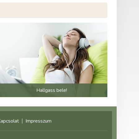
Hallgass bele!
apcsolat
Impresszum