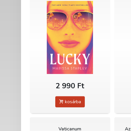
2 990 Ft
kosárba
Vaticanum
Az