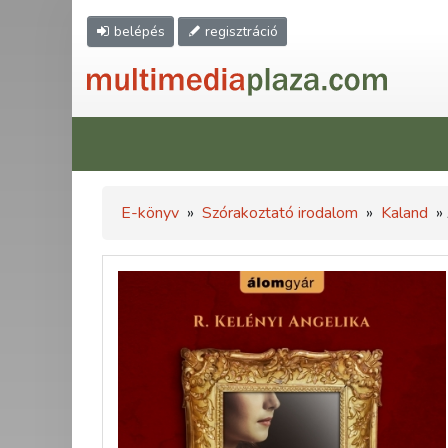
belépés
regisztráció
E-könyv
»
Szórakoztató irodalom
»
Kaland
» 