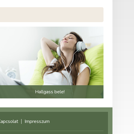
Hallgass bele!
apcsolat
Impresszum