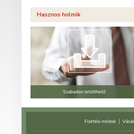
Hasznos holmik
Szabadon letölthető
Fizetési módok
Vásár