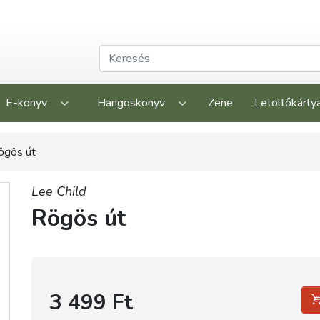
E-könyv
Hangoskönyv
Zene
Letöltőkárty
ögös út
Lee Child
Rögös út
3 499 Ft