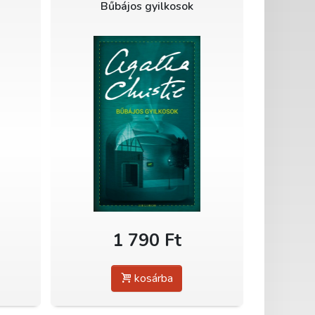
Bűbájos gyilkosok
1 790 Ft
kosárba