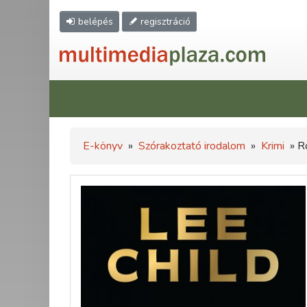
belépés
regisztráció
E-könyv
»
Szórakoztató irodalom
»
Krimi
» R