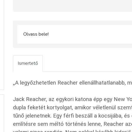
Olvass bele!
Ismertető
„A legyőzhetetlen Reacher ellenállhatatlanabb,
Jack Reacher, az egykori katona épp egy New Yor
dupla feketét kortyolgat, amikor véletlenül sze
tűnő jelenetnek. Egy férfi beszáll a kocsijába, é
említésre sem méltó történés lenne, Reacher azon