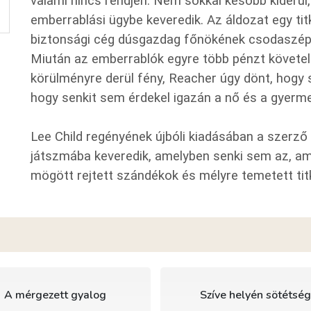
valami nincs rendjén. Nem sokkal később kiderül,
emberrablási ügybe keveredik. Az áldozat egy tit
biztonsági cég dúsgazdag főnökének csodaszép, 
Miután az emberrablók egyre több pénzt követeln
körülményre derül fény, Reacher úgy dönt, hogy 
hogy senkit sem érdekel igazán a nő és a gyermek
Lee Child regényének újbóli kiadásában a szerző
játszmába keveredik, amelyben senki sem az, am
mögött rejtett szándékok és mélyre temetett ti
A mérgezett gyalog
Szíve helyén sötétsé