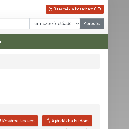
0 termék
a kosárban:
0 Ft
Keresés
a
Kosárba teszem
Ajándékba küldöm