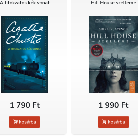
A titokzatos kék vonat
Hill House szelleme
1 790 Ft
1 990 Ft
kosárba
kosárba