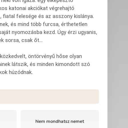
 neki volt igaza: egy elképesztő
kos katonai akciókat végrehajtó
fiatal felesége és az asszony kislánya.
ek, és mind több furcsa, érthetetlen
saját nyomozásba kezd. Úgy érzi ugyanis,
 sorsa, csak őt...
 közkedvelt, öntörvényű hőse olyan
inek látszik, és minden kimondott szó
tkok húzódnak.
g
Nem mondhatsz nemet