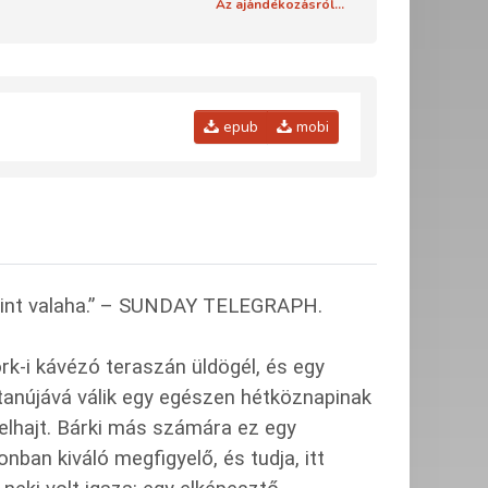
Az ajándékozásról...
epub
mobi
 mint valaha.” – SUNDAY TELEGRAPH.
k-i kávézó teraszán üldögél, és egy
mtanújává válik egy egészen hétköznapinak
s elhajt. Bárki más számára ez egy
ban kiváló megfigyelő, és tudja, itt