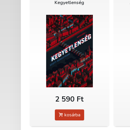
Kegyetlenség
2 590 Ft
kosárba