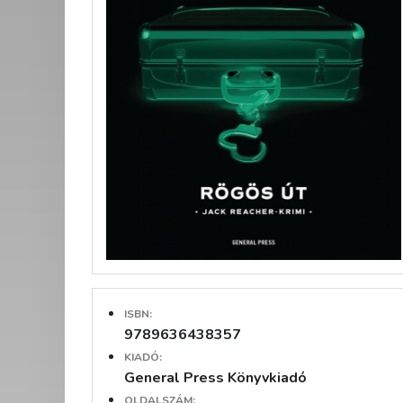
ISBN:
9789636438357
KIADÓ:
General Press Könyvkiadó
OLDALSZÁM: