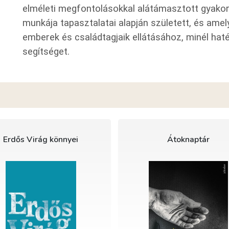
elméleti megfontolásokkal alátámasztott gyakorl
munkája tapasztalatai alapján született, és am
emberek és családtagjaik ellátásához, minél ha
segítséget.
Erdős Virág könnyei
Átoknaptár