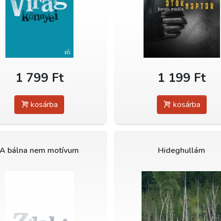
1 799 Ft
1 199 Ft
kosárba
kosárba
A bálna nem motívum
Hideghullám