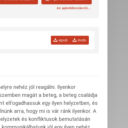
Az ajándékozásról...
epub
mobi
yre nehéz jól reagálni. Ilyenkor
 szemben magát a beteg, a beteg családja
nt elfogadhassuk egy ilyen helyzetben, és
lnünk arra, hogy mi is vár ránk ilyenkor. A
elyzetek és konfliktusok bemutatásán
 kommunikálhatunk jól egy ilyen nehéz