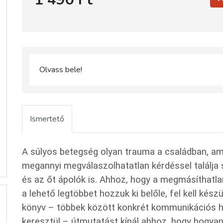
Olvass bele!
Ismertető
A súlyos betegség olyan trauma a családban, amel
megannyi megválaszolhatatlan kérdéssel találja
és az őt ápolók is. Ahhoz, hogy a megmásíthatla
a lehető legtöbbet hozzuk ki belőle, fel kell készü
könyv – többek között konkrét kommunikációs h
keresztül – útmutatást kínál ahhoz, hogy hogyan