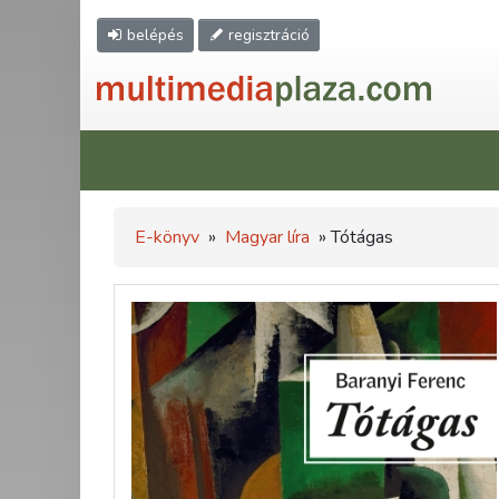
belépés
regisztráció
E-könyv
»
Magyar líra
» Tótágas