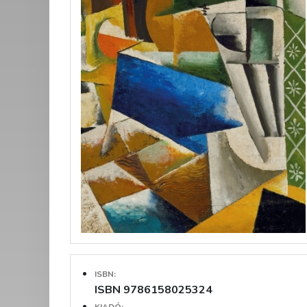
ISBN:
ISBN 9786158025324
KIADÓ: