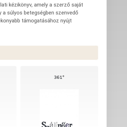
ati kézikönyv, amely a szerző saját
ely a súlyos betegségben szenvedő
tékonyabb támogatásához nyújt
361°