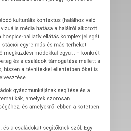
ódó kulturális kontextus (halálhoz való
 vizuális média hatása a halálról alkotott
hospice-palliatív ellátás komplex jellegét
ző stációi egyre más és más terheket
tő megküzdési módokkal együtt – konkrét
beteg és a családok támogatása mellett a
, hiszen a tévhitekkel ellentétben őket is
elvesztése.
aládok gyászmunkájának segítése és a
 tematikák, amelyek szorosan
miségéhez, és amelyekről ebben a kötetben
, és a családokat segítőknek szól. Egy