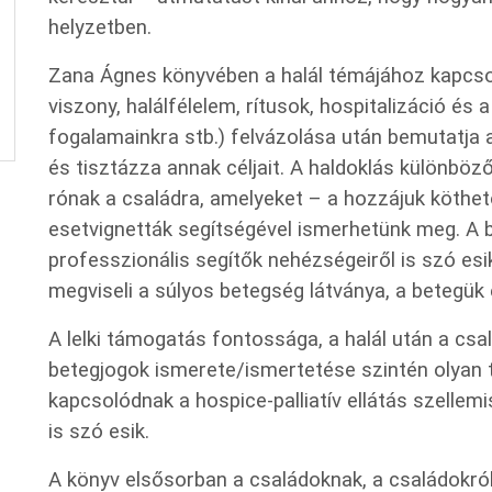
helyzetben.
Zana Ágnes könyvében a halál témájához kapcsol
viszony, halálfélelem, rítusok, hospitalizáció és a
fogalamainkra stb.) felvázolása után bemutatja a 
és tisztázza annak céljait. A haldoklás különbö
rónak a családra, amelyeket – a hozzájuk köthe
esetvignetták segítségével ismerhetünk meg. A 
professzionális segítők nehézségeiről is szó esik
megviseli a súlyos betegség látványa, a betegük 
A lelki támogatás fontossága, a halál után a cs
betegjogok ismerete/ismertetése szintén olyan
kapcsolódnak a hospice-palliatív ellátás szelle
is szó esik.
A könyv elsősorban a családoknak, a családokról