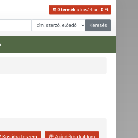
0 termék
a kosárban:
0 Ft
Keresés
a
Kosárba teszem
Ajándékba küldöm