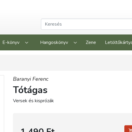
E-könyv
Hangoskönyv
Zene
Letöltőkárty
Baranyi Ferenc
Tótágas
Versek és kisprózák
1 490 Ft