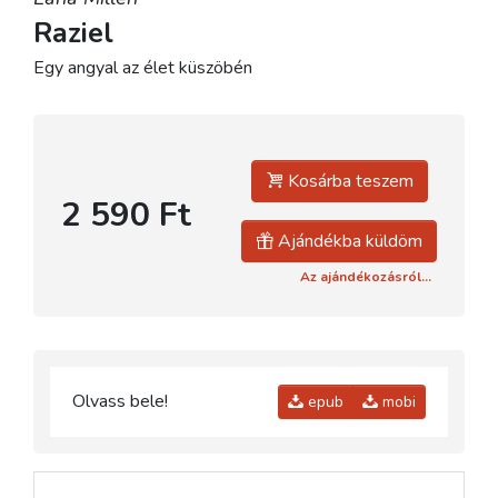
Raziel
Egy angyal az élet küszöbén
Kosárba teszem
2 590 Ft
Ajándékba küldöm
Az ajándékozásról...
Olvass bele!
epub
mobi