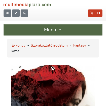
0 Ft
Menü
E-könyv
»
Szórakoztató irodalom
»
Fantasy
»
Raziel