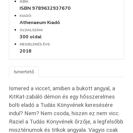
ISBN:
ISBN 9789632937670
KIADÓ:
Athenaeum Kiadó
OLDALSZÁM:
300 oldal
MEGJELENÉS ÉVE:
2018
Ismertető
Ismered a viccet, amiben a bukott angyal, a
KitKat-zabáló démon és egy hősszerelmes
bolti eladó a Tudás Könyvének keresésére
indul? Nem? Nem csoda, hiszen ez nem vicc.
Raziel a Tudás Könyvének őrzője, a legfelsőbb
misztériumok és titkok angyala. Vagyis csak