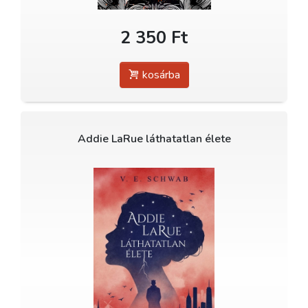
2 350 Ft
kosárba
Addie LaRue láthatatlan élete