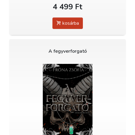
4 499 Ft
kosárba
A fegyverforgató