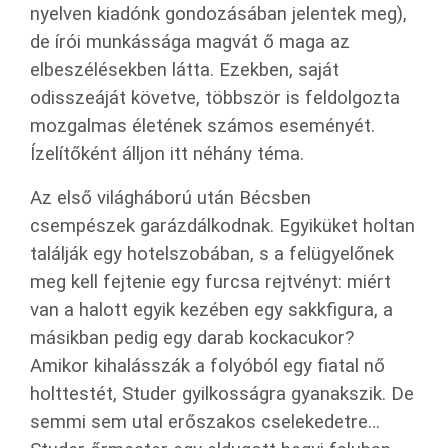
nyelven kiadónk gondozásában jelentek meg),
de írói munkássága magvát ő maga az
elbeszélésekben látta. Ezekben, saját
odisszeáját követve, többször is feldolgozta
mozgalmas életének számos eseményét.
Ízelítőként álljon itt néhány téma.
Az első világháború után Bécsben
csempészek garázdálkodnak. Egyiküket holtan
találják egy hotelszobában, s a felügyelőnek
meg kell fejtenie egy furcsa rejtvényt: miért
van a halott egyik kezében egy sakkfigura, a
másikban pedig egy darab kockacukor?
Amikor kihalásszák a folyóból egy fiatal nő
holttestét, Studer gyilkosságra gyanakszik. De
semmi sem utal erőszakos cselekedetre…