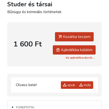
Studer és társai
Bűnügyi és kriminális történetek
Kosárba teszem
1 600 Ft
Ajándékba küldöm
Az ajándékozásról...
Olvass bele!
epub
mobi
FORDÍTOTTA: