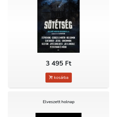
3 495 Ft
kosárba
Elveszett holnap