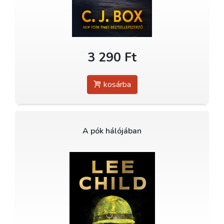
3 290 Ft
kosárba
A pók hálójában