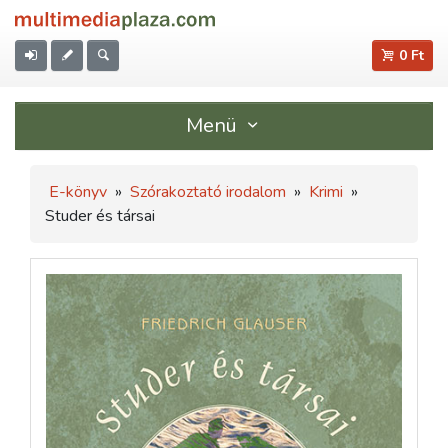
0 Ft
Menü
E-könyv
»
Szórakoztató irodalom
»
Krimi
»
Studer és társai