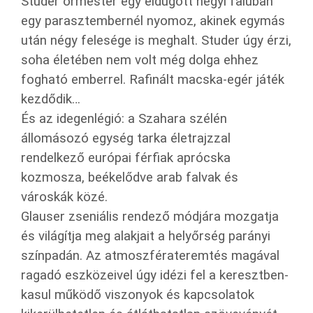
Studer őrmester egy eldugott hegyi faluban
egy parasztembernél nyomoz, akinek egymás
után négy felesége is meghalt. Studer úgy érzi,
soha életében nem volt még dolga ehhez
fogható emberrel. Rafinált macska-egér játék
kezdődik…
És az idegenlégió: a Szahara szélén
állomásozó egység tarka életrajzzal
rendelkező európai férfiak aprócska
kozmosza, beékelődve arab falvak és
városkák közé.
Glauser zseniális rendező módjára mozgatja
és világítja meg alakjait a helyőrség parányi
színpadán. Az atmoszférateremtés magával
ragadó eszközeivel úgy idézi fel a keresztben-
kasul működő viszonyok és kapcsolatok