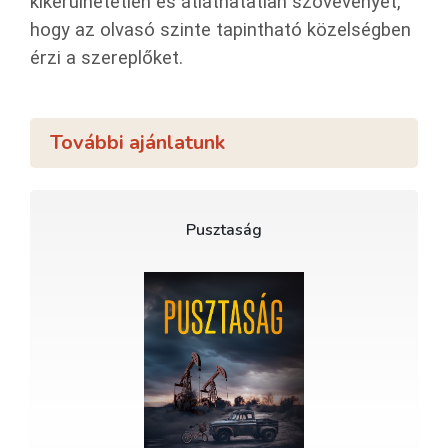
kikerülhetetlen és átláthatatlan szövevényét,
hogy az olvasó szinte tapintható közelségben
érzi a szereplőket.
További ajánlatunk
Pusztaság