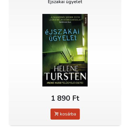
Éjszakai ügyelet
1 890 Ft
kosárba