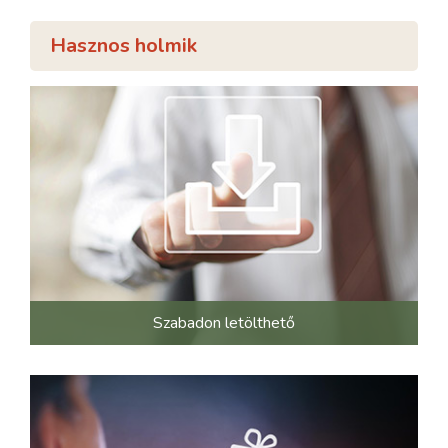
Hasznos holmik
Szabadon letölthető