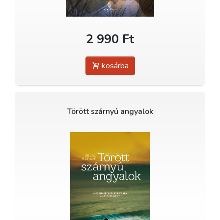
2 990 Ft
kosárba
Törött szárnyú angyalok