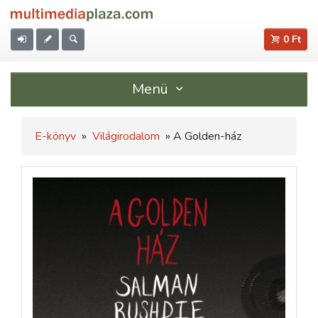
0 Ft
Menü
E-könyv
»
Világirodalom
» A Golden-ház