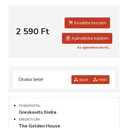
Kosárba teszem
2 590 Ft
Ajándékba küldöm
Az ajándékozásról...
Olvass bele!
epub
mobi
FORDÍTOTTA:
Greskovits Endre
EREDETI CÍM:
The Golden House