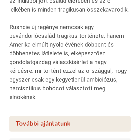
az Indiából jött család életében és az ő
lelkében is minden tragikusan összekavarodik.
Rushdie új regénye nemcsak egy
bevándorlócsalád tragikus története, hanem
Amerika elmúlt nyolc évének döbbent és
döbbenetes látlelete is, elképesztően
gondolatgazdag válaszkísérlet a nagy
kérdésre: mi történt ezzel az országgal, hogy
egyszer csak egy kegyetlenül ambiciózus,
narcisztikus bohócot választott meg
elnökének.
További ajánlatunk