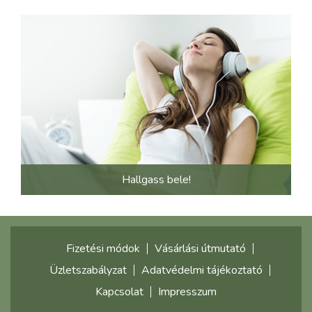
Hallgass bele!
Fizetési módok
Vásárlási útmutató
Üzletszabályzat
Adatvédelmi tájékoztató
Kapcsolat
Impresszum