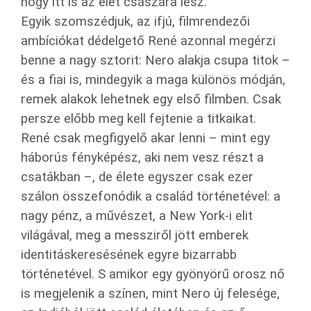
hogy itt is az élet császára lesz.
Egyik szomszédjuk, az ifjú, filmrendezői
ambíciókat dédelgető René azonnal megérzi
benne a nagy sztorit: Nero alakja csupa titok –
és a fiai is, mindegyik a maga különös módján,
remek alakok lehetnek egy első filmben. Csak
persze előbb meg kell fejtenie a titkaikat.
René csak megfigyelő akar lenni – mint egy
háborús fényképész, aki nem vesz részt a
csatákban –, de élete egyszer csak ezer
szálon összefonódik a család történetével: a
nagy pénz, a művészet, a New York-i elit
világával, meg a messziről jött emberek
identitáskeresésének egyre bizarrabb
történetével. S amikor egy gyönyörű orosz nő
is megjelenik a színen, mint Nero új felesége,