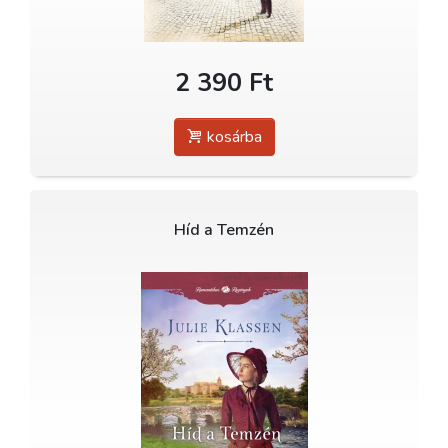
2 390 Ft
kosárba
Híd a Temzén