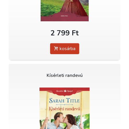
2 799 Ft
kosárba
Kísérleti randevú