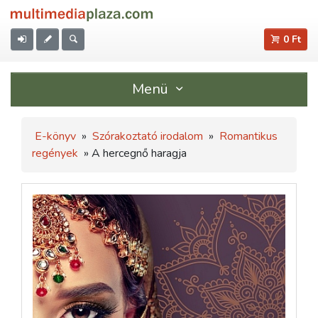
0 Ft
Menü
E-könyv
»
Szórakoztató irodalom
»
Romantikus
regények
» A hercegnő haragja