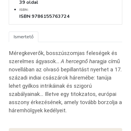
39 oldal
ISBN:
ISBN 9786155763724
Ismertető
Méregkeverők, bosszúszomjas feleségek és
szerelmes ágyasok…
A hercegnő haragja
című
novellában az olvasó bepillantást nyerhet a 17.
századi indiai császárok háremébe: tanúja
lehet gyilkos intrikáinak és szigorú
szabályainak… Illetve egy titokzatos, európai
asszony érkezésének, amely tovább borzolja a
háremhölgyek kedélyeit.