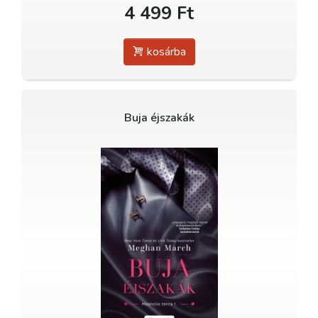
4 499 Ft
kosárba
Buja éjszakák