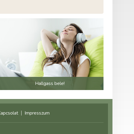
Hallgass bele!
apcsolat
Impresszum