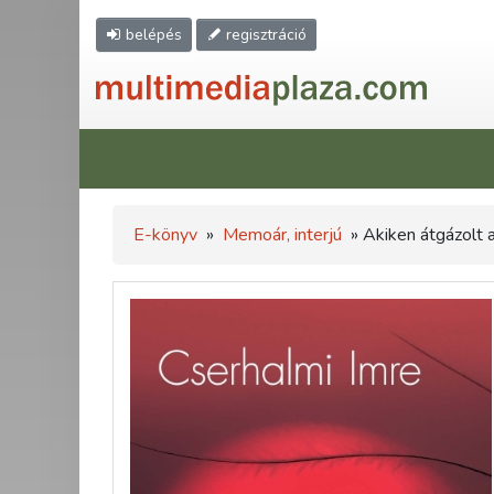
belépés
regisztráció
E-könyv
»
Memoár, interjú
» Akiken átgázolt 