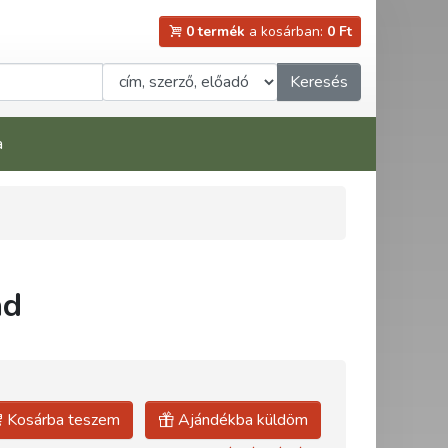
0 termék
a kosárban:
0 Ft
Keresés
a
ad
Kosárba teszem
Ajándékba küldöm