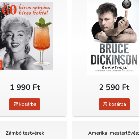
1 990 Ft
2 590 Ft
kosárba
kosárba
Zámbó testvérek
Amerikai mesterlövés