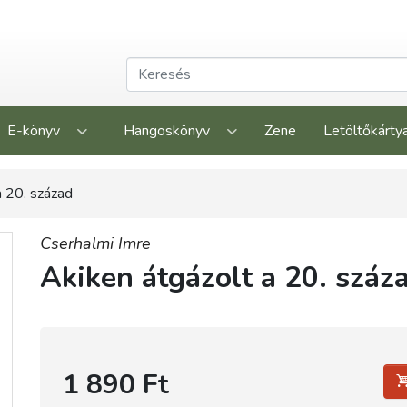
E-könyv
Hangoskönyv
Zene
Letöltőkárty
a 20. század
Cserhalmi Imre
Akiken átgázolt a 20. száz
1 890 Ft