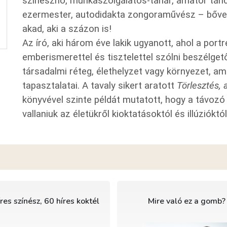
színésznő, munkaszolgálatos-tanár, amatőr táncm
ezermester, autodidakta zongoraművész – bőven 
akad, aki a százon is!
Az író, aki három éve lakik ugyanott, ahol a portr
emberismerettel és tisztelettel szólni beszélget
társadalmi réteg, élethelyzet vagy környezet, am
tapasztalatai. A tavaly sikert aratott
Törlesztés, 
könyvével szinte példát mutatott, hogy a távoz
vallaniuk az életükről kioktatásoktól és illúziókt
res színész, 60 híres koktél
Mire való ez a gomb?