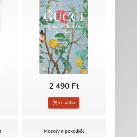
2 490 Ft
kosárba
z
Mosoly a pokolból