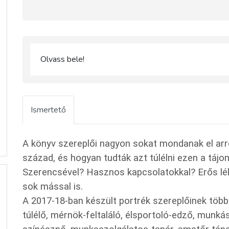
Olvass bele!
Ismertető
A könyv szereplői nagyon sokat mondanak el arró
század, és hogyan tudták azt túlélni ezen a táj
Szerencsével? Hasznos kapcsolatokkal? Erős lé
sok mással is.
A 2017-18-ban készült portrék szereplőinek több
túlélő, mérnök-feltaláló, élsportoló-edző, munká