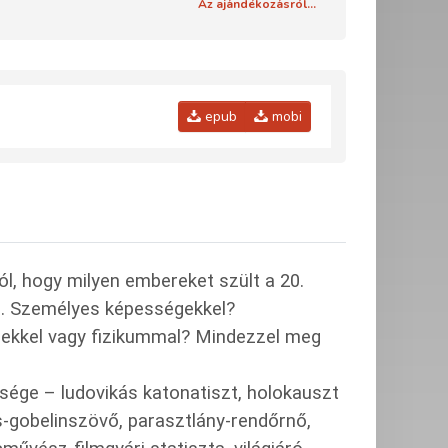
Az ajándékozásról...
epub
mobi
l, hogy milyen embereket szült a 20.
on. Személyes képességekkel?
lekkel vagy fizikummal?
Mindezzel meg
sége – ludovikás katonatiszt, holokauszt
s-gobelinszövő, parasztlány-rendőrnő,