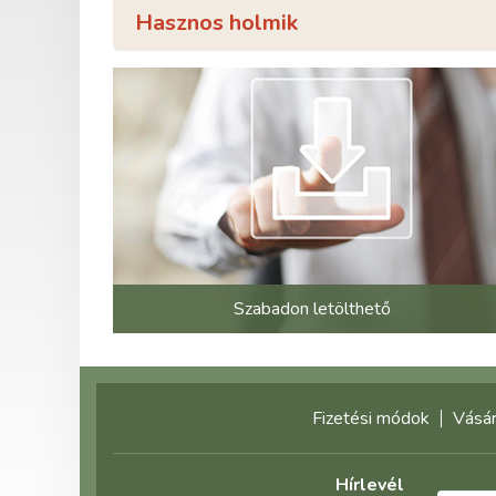
Hasznos holmik
Szabadon letölthető
Fizetési módok
Vásár
Hírlevél