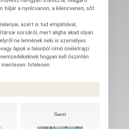
űvész-filmgyári statiszta, világjáró
túljár a nyolcvanon, a kilencvenen, sőt
éalanyai, azért is tud empátiával,
őtársai sorsáról, mert aligha akad olyan
elyről ne lennének neki is személyes
avagy lapok a talonból
című önéletrajzi
ó nemzedékeknek hogyan kell őszintén
ól mentesen: hitelesen.
Gucci