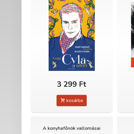
3 299 Ft
kosárba
A konyhafőnök vallomásai