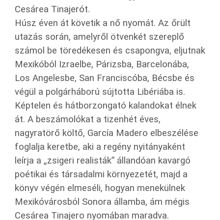
Cesárea Tinajerót.
Húsz éven át követik a nő nyomát. Az őrült
utazás során, amelyről ötvenkét szereplő
számol be töredékesen és csapongva, eljutnak
Mexikóból Izraelbe, Párizsba, Barcelonába,
Los Angelesbe, San Franciscóba, Bécsbe és
végül a polgárháború sújtotta Libériába is.
Képtelen és hátborzongató kalandokat élnek
át. A beszámolókat a tizenhét éves,
nagyratörő költő, García Madero elbeszélése
foglalja keretbe, aki a regény nyitányaként
leírja a „zsigeri realisták” állandóan kavargó
poétikai és társadalmi környezetét, majd a
könyv végén elmeséli, hogyan menekülnek
Mexikóvárosból Sonora államba, ám mégis
Cesárea Tinajero nyomában maradva.