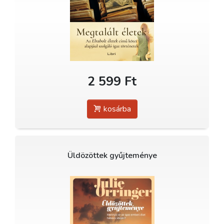
2 599 Ft
kosárba
Üldözöttek gyűjteménye