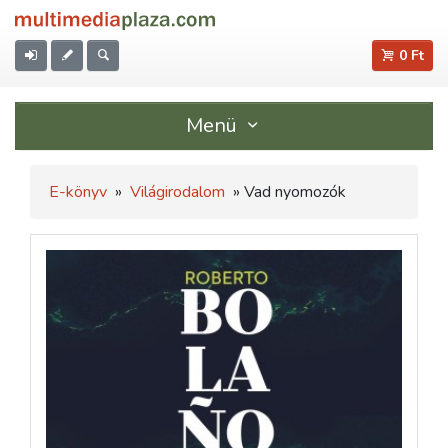
0 Ft
Menü
E-könyv
»
Világirodalom
» Vad nyomozók