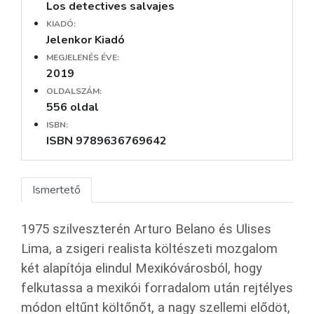
Los detectives salvajes
KIADÓ:
Jelenkor Kiadó
MEGJELENÉS ÉVE:
2019
OLDALSZÁM:
556 oldal
ISBN:
ISBN 9789636769642
Ismertető
1975 szilveszterén Arturo Belano és Ulises
Lima, a zsigeri realista költészeti mozgalom
két alapítója elindul Mexikóvárosból, hogy
felkutassa a mexikói forradalom után rejtélyes
módon eltűnt költőnőt, a nagy szellemi elődöt,