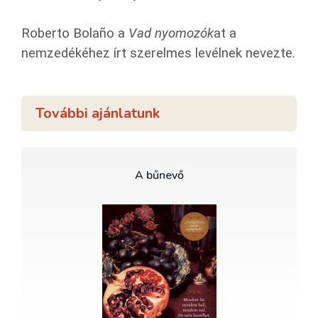
Roberto Bolaño a
Vad nyomozók
at a
nemzedékéhez írt szerelmes levélnek nevezte.
További ajánlatunk
A bűnevő