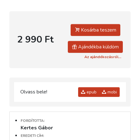
Kosárba teszem
2 990 Ft
Ajándékba küldöm
Az ajándékozásról...
Olvass bele!
epub
mobi
FORDÍTOTTA:
Kertes Gábor
EREDETI CÍM: