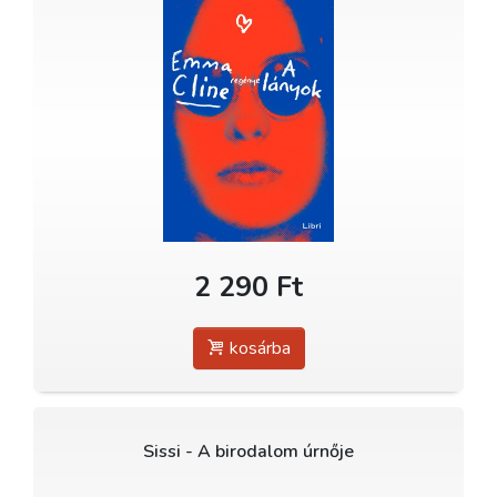
2 290 Ft
kosárba
Sissi - A birodalom úrnője