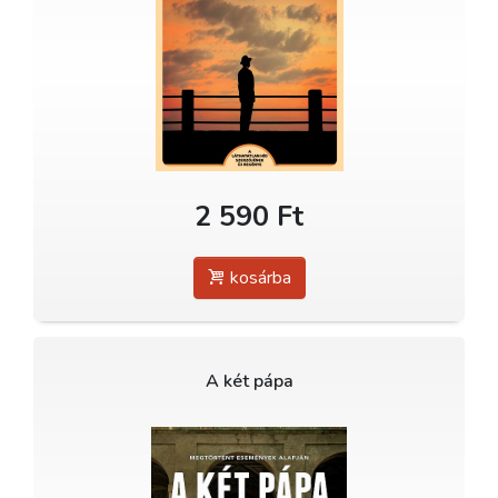
2 590 Ft
kosárba
A két pápa