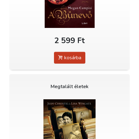
2 599 Ft
kosárba
Megtalált életek