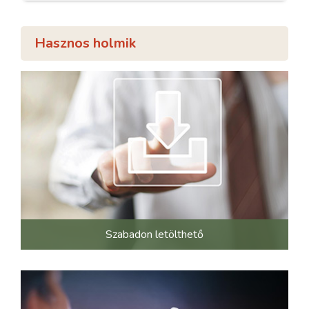
Hasznos holmik
Szabadon letölthető