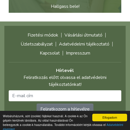
Hallgass bele!
Fizetési módok
Vásárlási útmutató
Üzletszabályzat
Adatvédelmi tájékoztató
Kapcsolat
Impresszum
Hírlevél
Feliratkozás előtt olvassa el adatvédelmi
tájékoztatónkat!
Feliratkozom a hírlevélre
Webáruházunk, süti (cookie) fájlokat használ. A cookie-k az Ön
Elfogadom
gépén kerülnek tárolásra. Az oldal használatával Ön
©2021 multimediaplaza.com
beleegyezik a cookie-k használatába. További információért kérjük olvassa el
Adatvédelmi
elveinket.