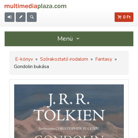
0 Ft
Menü
E-könyv
»
Szórakoztató irodalom
»
Fantasy
»
Gondolin bukása