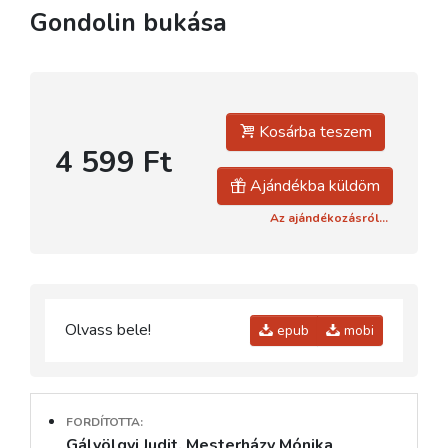
Gondolin bukása
Kosárba teszem
4 599 Ft
Ajándékba küldöm
Az ajándékozásról...
Olvass bele!
epub
mobi
FORDÍTOTTA:
Gálvölgyi Judit, Mesterházy Mónika