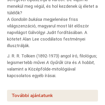
menekül meg végül, és hol kezdenek új életet a
túlélők?
A
Gondolin bukása
megjelenése friss
világszenzáció, magyarul most lát először
napvilágot Gálvölgyi Judit fordításában. A
kötetet Alan Lee csodálatos festményei
illusztrálják.
J. R. R. Tolkien (1892-1973) angol író, filológus;
legismertebb művei
A Gyűrűk Ura
és
A hobbit
,
valamint a Középfölde-mitológiával
kapcsolatos egyéb írásai.
További ajánlatunk