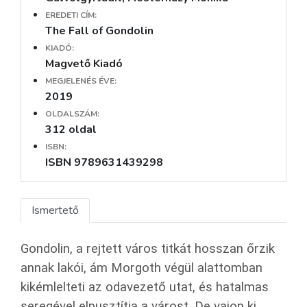
EREDETI CÍM:
The Fall of Gondolin
KIADÓ:
Magvető Kiadó
MEGJELENÉS ÉVE:
2019
OLDALSZÁM:
312 oldal
ISBN:
ISBN 9789631439298
Ismertető
Gondolin, a rejtett város titkát hosszan őrzik
annak lakói, ám Morgoth végül alattomban
kikémlelteti az odavezető utat, és hatalmas
seregével elpusztítja a várost. De vajon ki