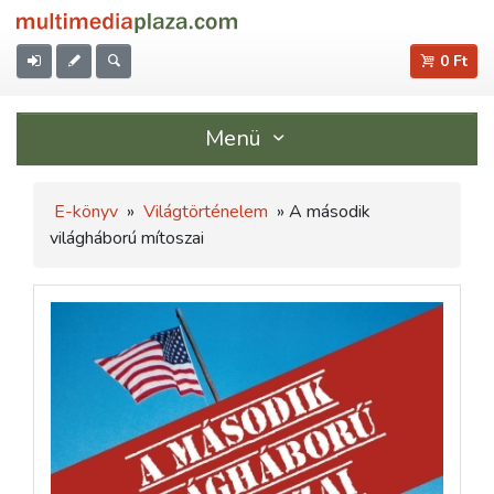
0 Ft
Menü
E-könyv
»
Világtörténelem
» A második
világháború mítoszai