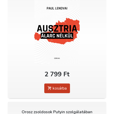
2 799 Ft
kosárba
Orosz zsoldosok Putyin szolgálatában