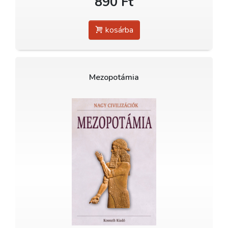
890 Ft
kosárba
Mezopotámia