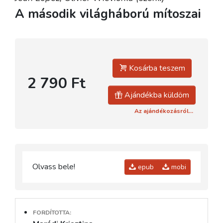
A második világháború mítoszai
Kosárba teszem
2 790 Ft
Ajándékba küldöm
Az ajándékozásról...
Olvass bele!
epub
mobi
FORDÍTOTTA: