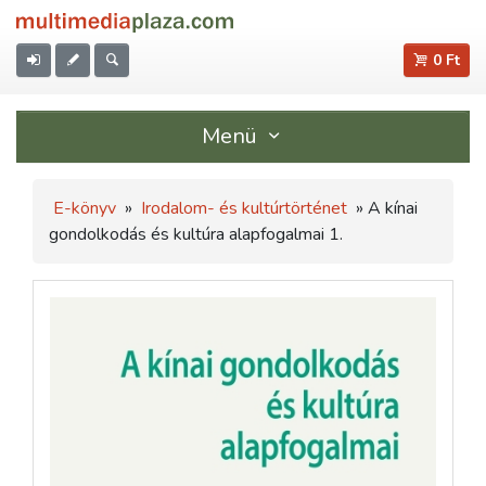
0 Ft
Menü
E-könyv
»
Irodalom- és kultúrtörténet
» A kínai
gondolkodás és kultúra alapfogalmai 1.