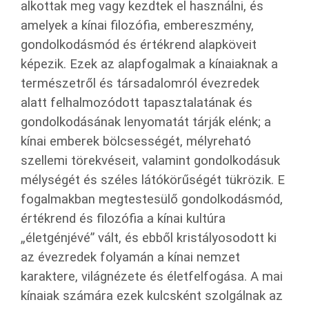
alkottak meg vagy kezdtek el használni, és
amelyek a kínai filozófia, embereszmény,
gondolkodásmód és értékrend alapköveit
képezik. Ezek az alapfogalmak a kínaiaknak a
természetről és társadalomról évezredek
alatt felhalmozódott tapasztalatának és
gondolkodásának lenyomatát tárják elénk; a
kínai emberek bölcsességét, mélyreható
szellemi törekvéseit, valamint gondolkodásuk
mélységét és széles látókörűségét tükrözik. E
fogalmakban megtestesülő gondolkodásmód,
értékrend és filozófia a kínai kultúra
„életgénjévé” vált, és ebből kristályosodott ki
az évezredek folyamán a kínai nemzet
karaktere, világnézete és életfelfogása. A mai
kínaiak számára ezek kulcsként szolgálnak az