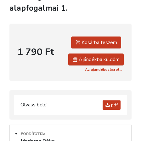
alapfogalmai 1.
Kosárba teszem
1 790 Ft
Ajándékba küldöm
Az ajándékozásról...
Olvass bele!
pdf
FORDÍTOTTA:
Madaras Réka