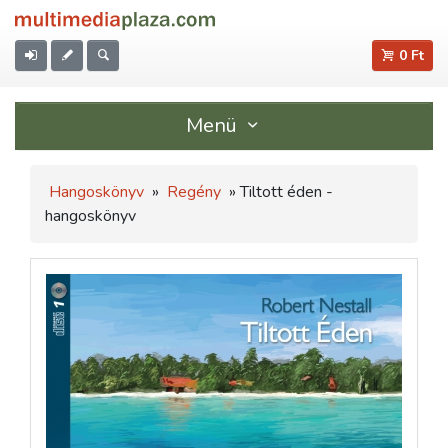
0 Ft
Menü
Hangoskönyv
»
Regény
» Tiltott éden -
hangoskönyv