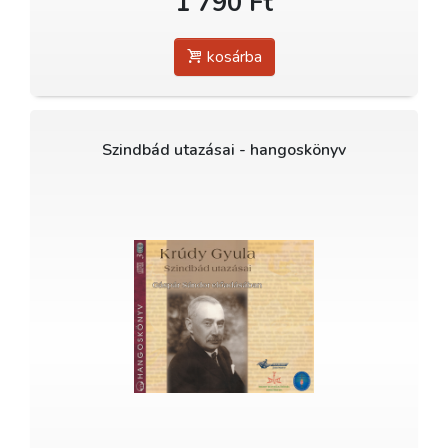
1 790 Ft
kosárba
Szindbád utazásai - hangoskönyv