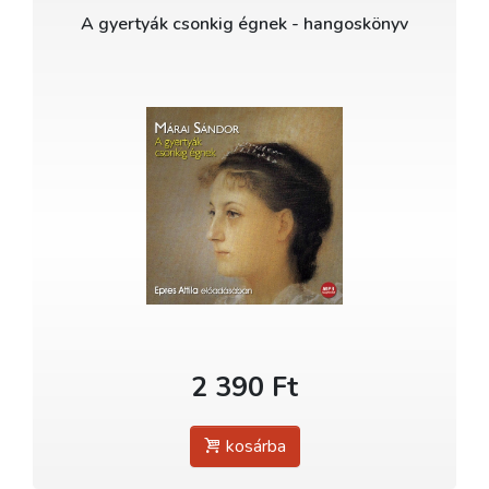
A gyertyák csonkig égnek - hangoskönyv
2 390 Ft
kosárba