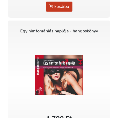
kosárba
Egy nimfomániás naplója - hangoskönyv