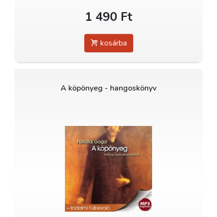
1 490 Ft
kosárba
A köpönyeg - hangoskönyv