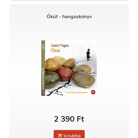
Ókút - hangoskönyv
2 390 Ft
kosárba