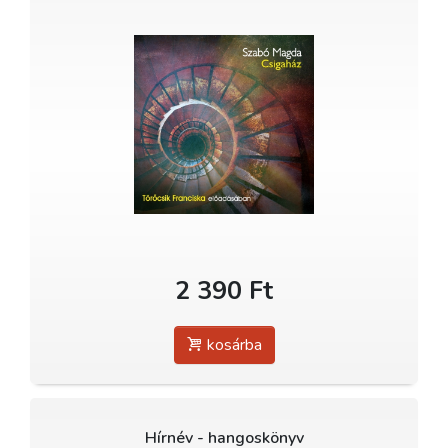
2 390 Ft
kosárba
Hírnév - hangoskönyv