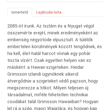
Ismertető
Lejátszási lista
2085-öt írunk. Az Iszlám és a Nyugat végül
összemérte erejét, minek eredményeként az
emberiség négyötöde elpusztult. A túlélők
embertelen körülmények között tengődnek, és
ha kell, élet-halál harcot vívnak egy pohár
tiszta vízért. Csak egyetlen helyen van ez
másként: a Hawaii-szigeteken. Heidar
Grimsson izlandi ügynöknek sikerül
átvergődnie a szigeteket védő pajzson, hogy
megszerezze a titkot. Milyen teljesen új
társadalmat, miféle hihetetlen technikai
csodákat talál Grimsson Hawaiiban? Hogyan
lel rá a szép, maori Waiatára, és hogyan kap