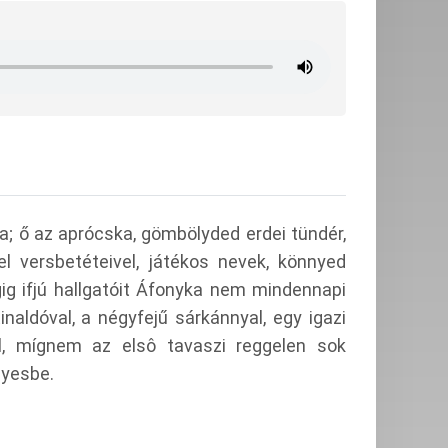
ka; ő
az aprócska, gömbölyded erdei tündér,
l versbetéteivel, játékos
nevek, könnyed
gig ifjú hallgatóit Áfonyka nem mindennapi
inaldóval,
a négyfejű sárkánnyal, egy igazi
el, mígnem az elsô tavaszi reggelen
sok
gyesbe.