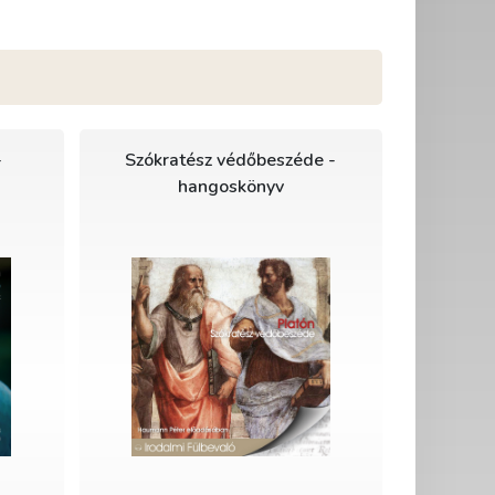
-
Szókratész védőbeszéde -
hangoskönyv