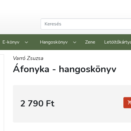
E-könyv
Hangoskönyv
Zene
Letöltőkárty
Varró Zsuzsa
Áfonyka - hangoskönyv
2 790 Ft