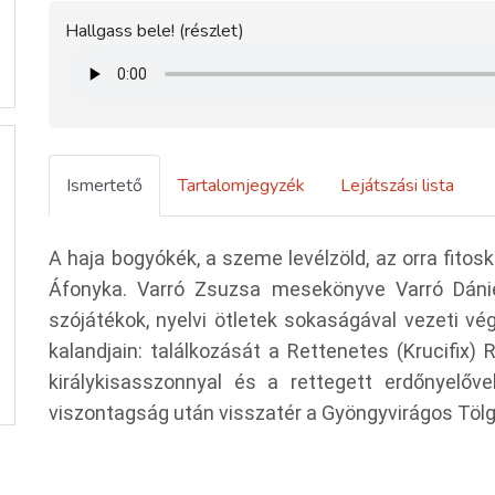
Hallgass bele! (részlet)
Ismertető
Tartalomjegyzék
Lejátszási lista
A haja bogyókék, a szeme levélzöld, az orra fitos
Áfonyka. Varró
Zsuzsa mesekönyve Varró Dánie
szójátékok, nyelvi ötletek sokaságával
vezeti vé
kalandjain:
találkozását a Rettenetes (Krucifix) R
királykisasszonnyal és
a rettegett erdőnyelőv
viszontagság után visszatér a Gyöngyvirágos Töl