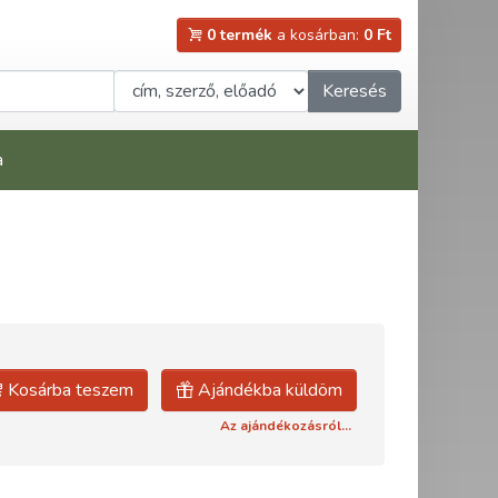
0 termék
a kosárban:
0 Ft
Keresés
a
Kosárba teszem
Ajándékba küldöm
Az ajándékozásról...