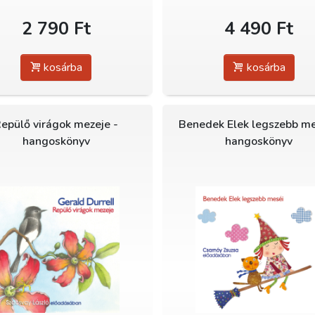
2 790 Ft
4 490 Ft
kosárba
kosárba
epülő virágok mezeje -
Benedek Elek legszebb me
hangoskönyv
hangoskönyv