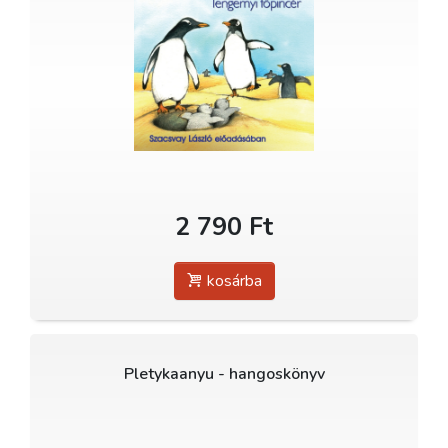
2 790 Ft
kosárba
Pletykaanyu - hangoskönyv