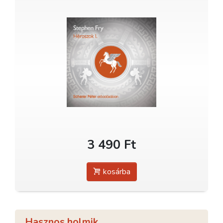
3 490 Ft
kosárba
Hasznos holmik