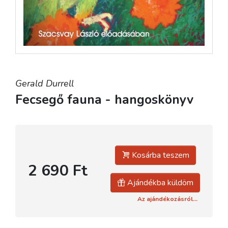
Gerald Durrell
Fecsegő fauna - hangoskönyv
Kosárba teszem
2 690 Ft
Ajándékba küldöm
Az ajándékozásról...