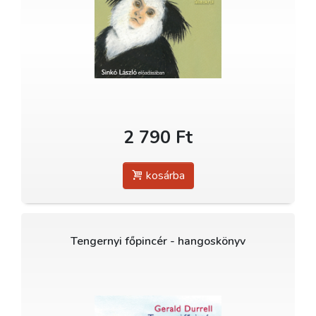
2 790 Ft
kosárba
Tengernyi főpincér - hangoskönyv