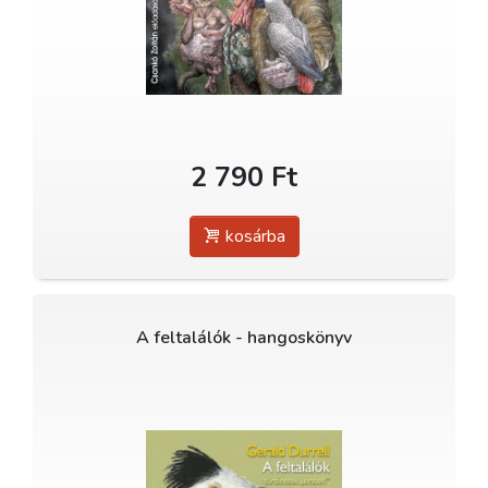
2 790 Ft
kosárba
A feltalálók - hangoskönyv