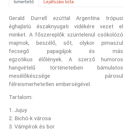
Ismertető
Lejátszási lista
Gerald Durrell ezúttal Argentína trópusi
éghajlatú északnyugati vidékére vezet el
minket. A főszereplők szüntelenül csókolózó
majmok, beszélő, sőt, olykor pimaszul
fecsegő papagájok és más
egzotikus élőlények. A szerző humoros
hangvételű történeteiben bámulatos
mesélőkészsége párosul
félreismerhetetlen emberségével.
Tartalom:
1. Jujuy
2. Bichó-k városa
3. Vámpírok és bor