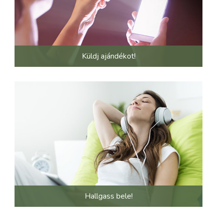
Küldj ajándékot!
Hallgass bele!