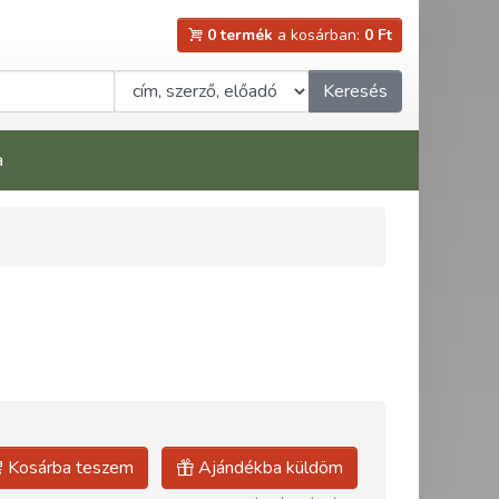
0 termék
a kosárban:
0 Ft
Keresés
a
Kosárba teszem
Ajándékba küldöm