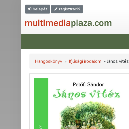
belépés
regisztráció
Hangoskönyv
»
Ifjúsági irodalom
» János vité