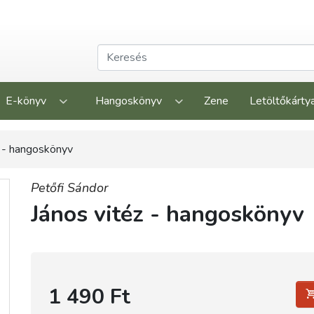
E-könyv
Hangoskönyv
Zene
Letöltőkárty
z - hangoskönyv
Petőfi Sándor
János vitéz - hangoskönyv
1 490 Ft