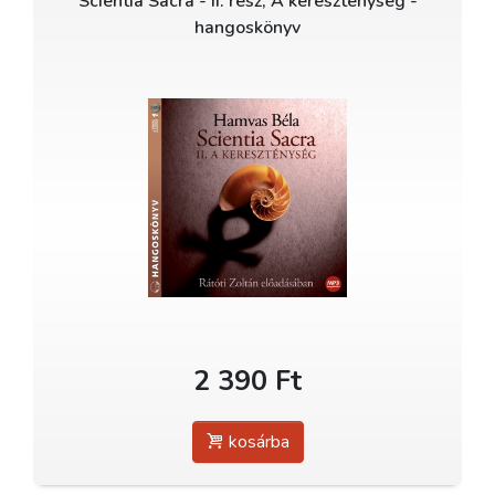
Scientia Sacra - II. rész, A kereszténység -
hangoskönyv
2 390 Ft
kosárba