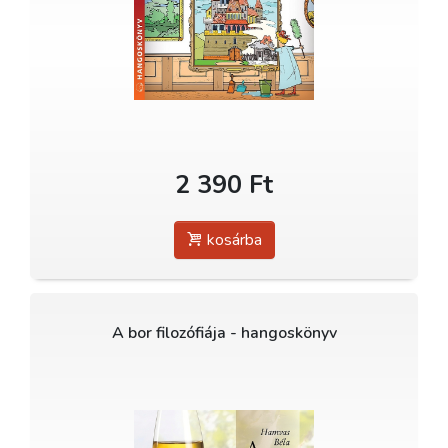
2 390 Ft
kosárba
A bor filozófiája - hangoskönyv