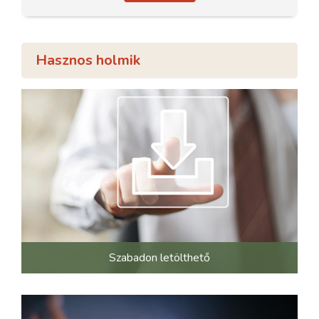
Hasznos holmik
Szabadon letölthető