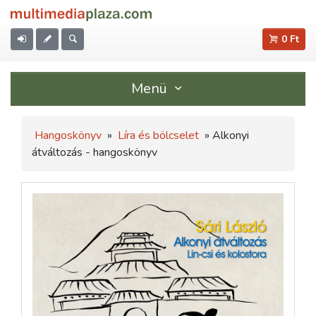
0 Ft
Menü
Hangoskönyv
»
Líra és bölcselet
» Alkonyi
átváltozás - hangoskönyv