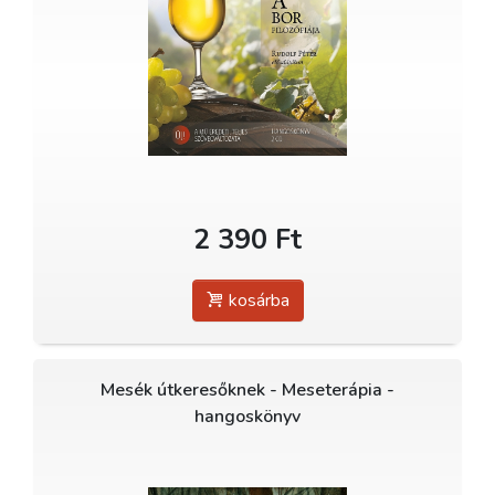
2 390 Ft
kosárba
Mesék útkeresőknek - Meseterápia -
hangoskönyv