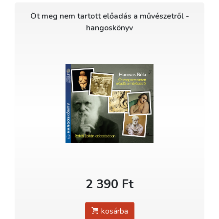
Öt meg nem tartott előadás a művészetről -
hangoskönyv
2 390 Ft
kosárba