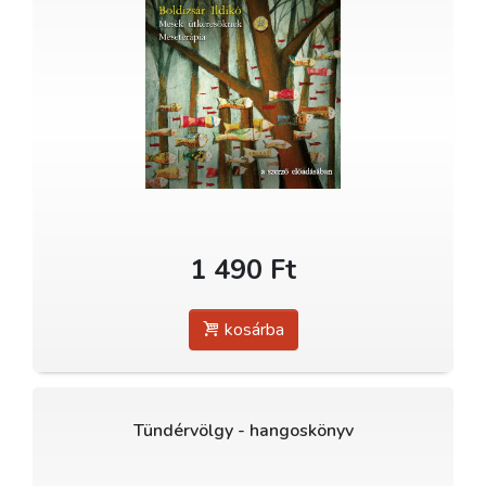
1 490 Ft
kosárba
Tündérvölgy - hangoskönyv