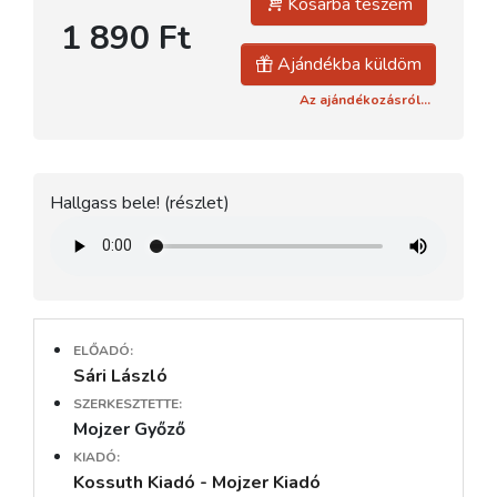
Kosárba teszem
1 890 Ft
Ajándékba küldöm
Az ajándékozásról...
Hallgass bele! (részlet)
ELŐADÓ:
Sári László
SZERKESZTETTE:
Mojzer Győző
KIADÓ:
Kossuth Kiadó - Mojzer Kiadó