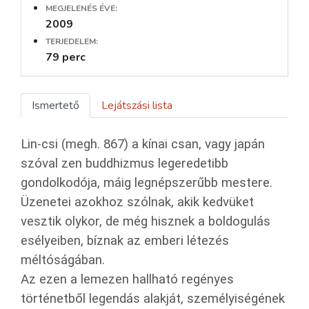
MEGJELENÉS ÉVE:
2009
TERJEDELEM:
79 perc
Ismertető
Lejátszási lista
Lin-csi (megh. 867) a kínai csan, vagy japán
szóval zen buddhizmus legeredetibb
gondolkodója, máig legnépszerűbb mestere.
Üzenetei azokhoz szólnak, akik kedvüket
vesztik olykor, de még hisznek a boldogulás
esélyeiben, bíznak az emberi létezés
méltóságában.
Az ezen a lemezen hallható regényes
történetből legendás alakját, személyiségének