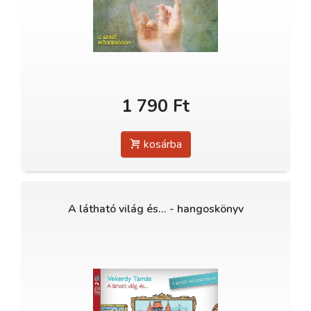
1 790 Ft
kosárba
A látható világ és... - hangoskönyv