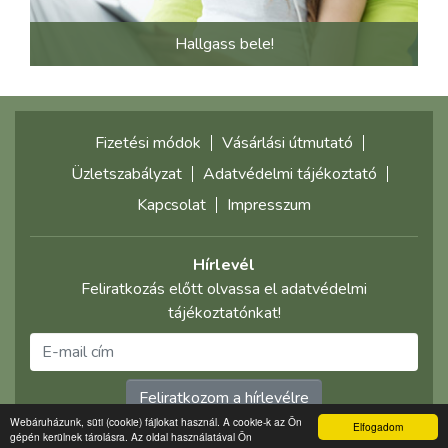
Hallgass bele!
Fizetési módok
Vásárlási útmutató
Üzletszabályzat
Adatvédelmi tájékoztató
Kapcsolat
Impresszum
Hírlevél
Feliratkozás előtt olvassa el adatvédelmi
tájékoztatónkat!
Feliratkozom a hírlevélre
Webáruházunk, süti (cookie) fájlokat használ. A cookie-k az Ön
Elfogadom
gépén kerülnek tárolásra. Az oldal használatával Ön
©2021 multimediaplaza.com