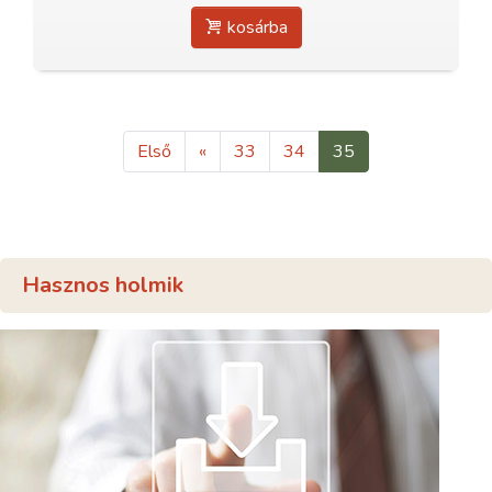
kosárba
Első
«
33
34
35
Hasznos holmik