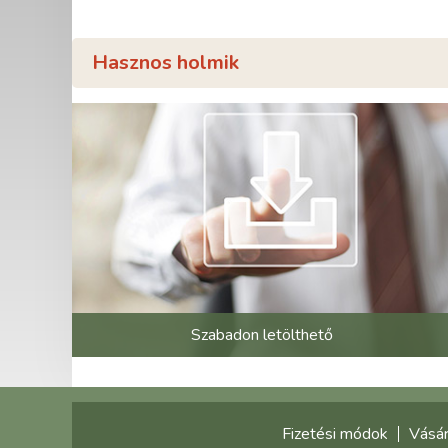
Hasznos holmik
Szabadon letölthető
Fizetési módok
Vásár