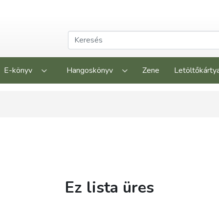
E-könyv
Hangoskönyv
Zene
Letöltőkárty
Ez lista üres