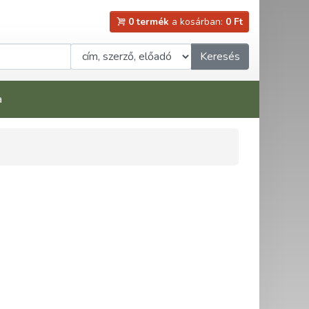
0 termék
a kosárban:
0 Ft
Keresés
a