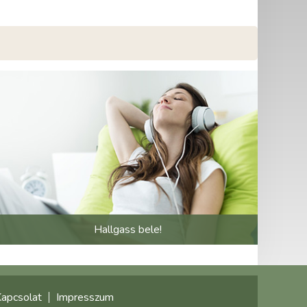
Hallgass bele!
apcsolat
Impresszum