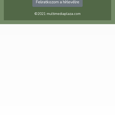
Feliratkozom a hírlevélre
©2021 multimediaplaza.com