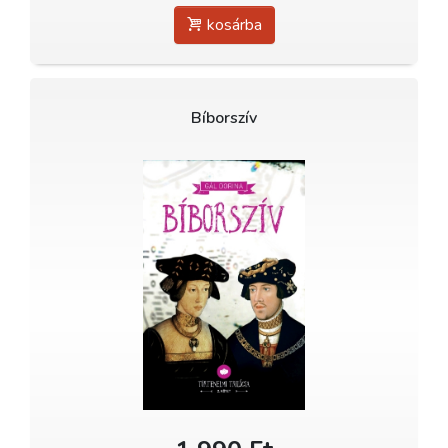
kosárba
Bíborszív