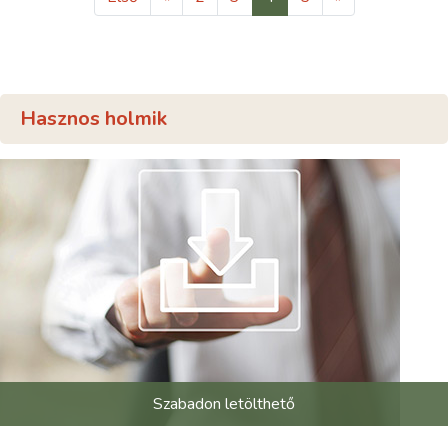
Hasznos holmik
Szabadon letölthető