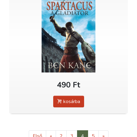
490 Ft
kosárba
Első
«
2
3
4
5
»