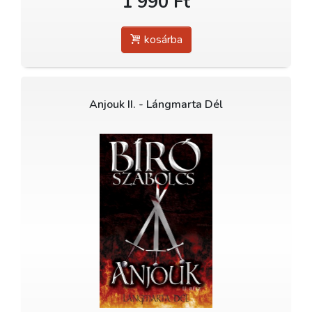
1 990 Ft
kosárba
Anjouk II. - Lángmarta Dél