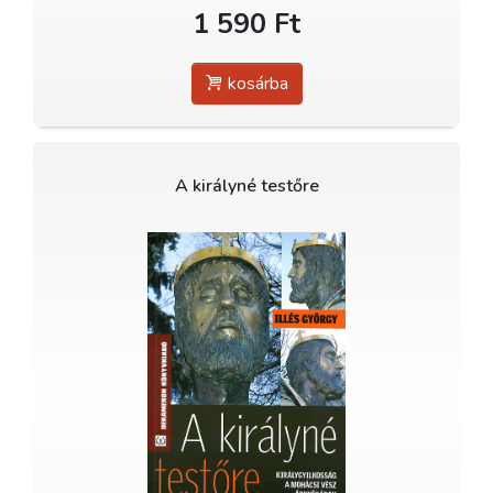
1 590 Ft
kosárba
A királyné testőre