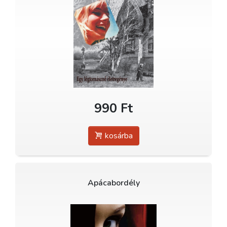
990 Ft
kosárba
Apácabordély