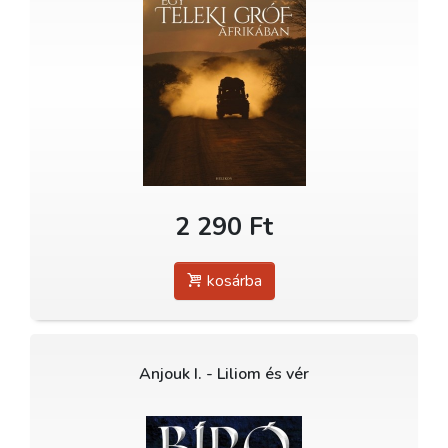
2 290 Ft
kosárba
Anjouk I. - Liliom és vér