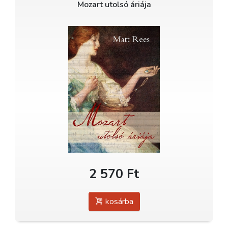
Mozart utolsó áriája
2 570 Ft
kosárba