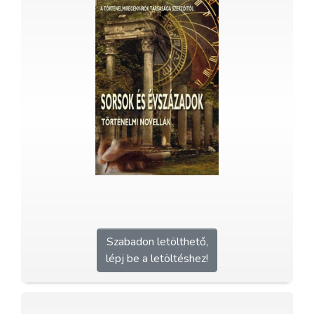
Szabadon letölthető,
lépj be a letöltéshez!