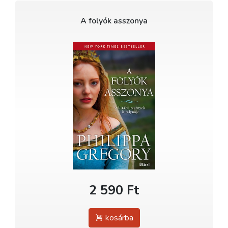
A folyók asszonya
2 590 Ft
kosárba