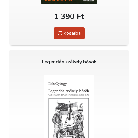
1 390 Ft
kosárba
Legendás székely hősök