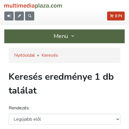
0 Ft
Menü
Nyitóoldal
»
Keresés
Keresés eredménye 1 db
találat
Rendezés: