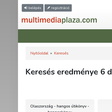
belépés
regisztráció
Nyitóoldal
»
Keresés
Keresés eredménye 6 db
Olaszország - hangos útikönyv -