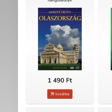
hangoskönyv
1 490 Ft
kosárba