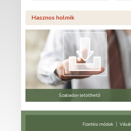
Hasznos holmik
Szabadon letölthető
Fizetési módok
Vásár