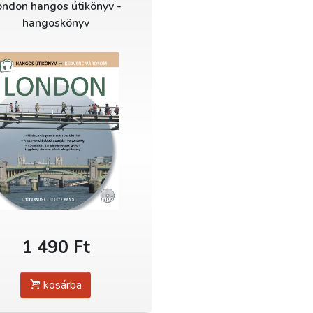
ondon hangos útikönyv -
hangoskönyv
1 490 Ft
kosárba