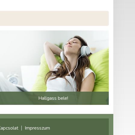
Hallgass bele!
apcsolat
Impresszum