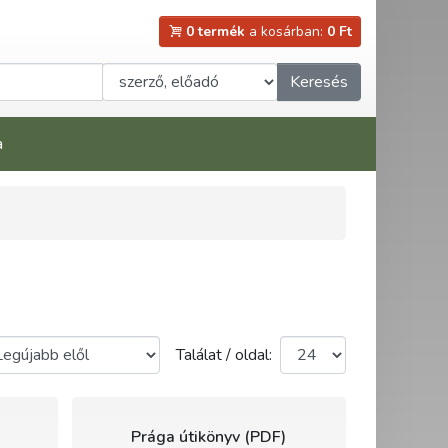
0 termék
a kosárban:
0 Ft
Keresés
a
Találat / oldal:
Prága útikönyv (PDF)