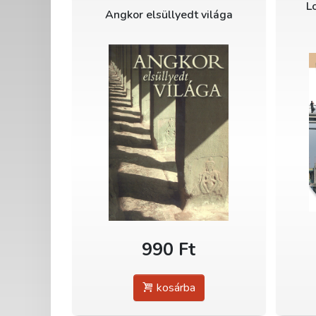
L
Angkor elsüllyedt világa
990 Ft
kosárba