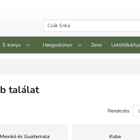
E-könyv
Hangoskönyv
Zene
Letöltőkárty
 találat
Rendezés:
Mexikó és Guatemala
Kuba