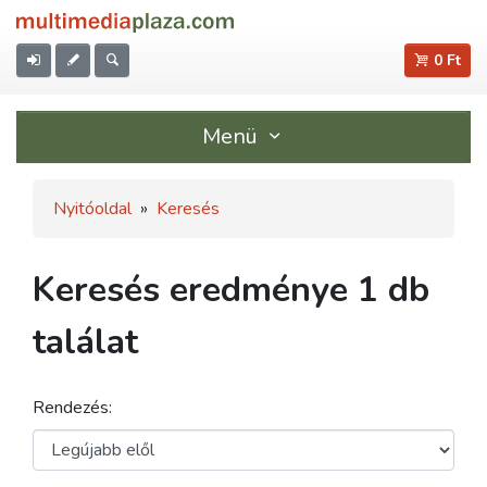
0 Ft
Menü
Nyitóoldal
»
Keresés
Keresés eredménye 1 db
találat
Rendezés: