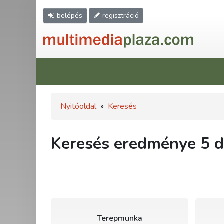
belépés
regisztráció
Nyitóoldal
»
Keresés
Keresés eredménye 5 db
Terepmunka