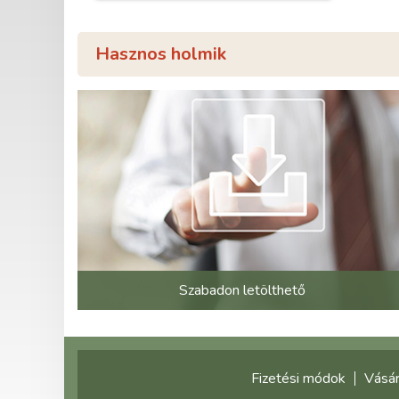
Hasznos holmik
Szabadon letölthető
Fizetési módok
Vásár