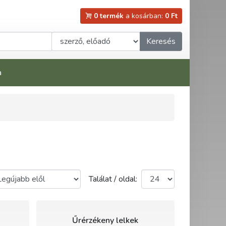
0 termék
a kosárban:
0 Ft
Keresés
a
Találat / oldal:
Űrérzékeny lelkek