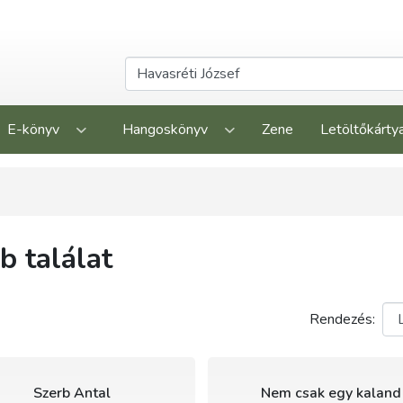
E-könyv
Hangoskönyv
Zene
Letöltőkárty
 találat
Rendezés:
Szerb Antal
Nem csak egy kaland