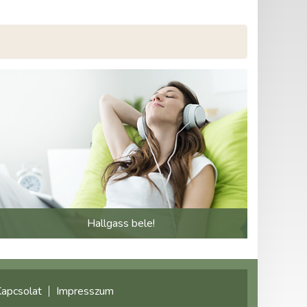
Hallgass bele!
apcsolat
Impresszum