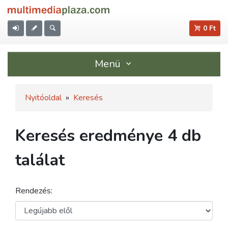
0 Ft
Menü
Nyitóoldal
»
Keresés
Keresés eredménye 4 db
találat
Rendezés: