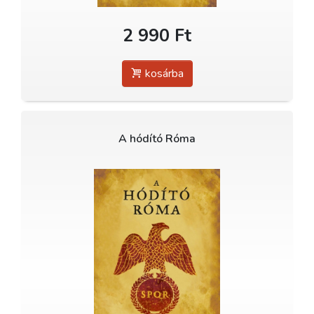
2 990 Ft
kosárba
A hódító Róma