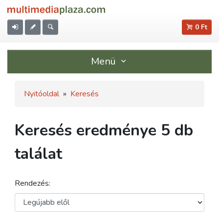
0 Ft
Menü
Nyitóoldal
»
Keresés
Keresés eredménye 5 db
találat
Rendezés: