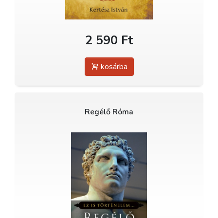
2 590 Ft
kosárba
Regélő Róma